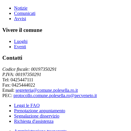
Notizie
Comunicati
Avvisi
Vivere il comune
Luoghi
Eventi
Contatti
Codice fiscale: 00197350291
P.IVA: 00197350291
Tel: 0425447111
Fax: 0425444022
Email:
segreteria@comune.polesella.ro.it
PEC:
protocollo.comune.polesella.ro@pecveneto.it
Leggi le FAQ
Prenotazione appuntamento
Segnalazione disservizio
Richiesta d'assistenza