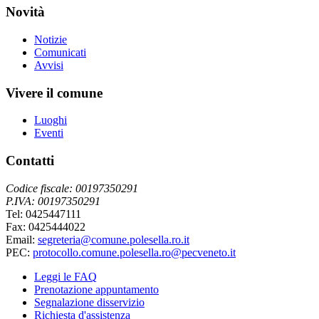
Novità
Notizie
Comunicati
Avvisi
Vivere il comune
Luoghi
Eventi
Contatti
Codice fiscale: 00197350291
P.IVA: 00197350291
Tel: 0425447111
Fax: 0425444022
Email:
segreteria@comune.polesella.ro.it
PEC:
protocollo.comune.polesella.ro@pecveneto.it
Leggi le FAQ
Prenotazione appuntamento
Segnalazione disservizio
Richiesta d'assistenza