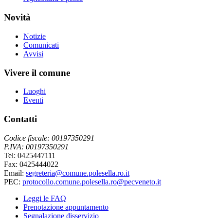
Novità
Notizie
Comunicati
Avvisi
Vivere il comune
Luoghi
Eventi
Contatti
Codice fiscale: 00197350291
P.IVA: 00197350291
Tel: 0425447111
Fax: 0425444022
Email:
segreteria@comune.polesella.ro.it
PEC:
protocollo.comune.polesella.ro@pecveneto.it
Leggi le FAQ
Prenotazione appuntamento
Segnalazione disservizio