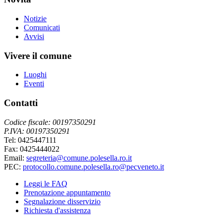
Notizie
Comunicati
Avvisi
Vivere il comune
Luoghi
Eventi
Contatti
Codice fiscale: 00197350291
P.IVA: 00197350291
Tel: 0425447111
Fax: 0425444022
Email:
segreteria@comune.polesella.ro.it
PEC:
protocollo.comune.polesella.ro@pecveneto.it
Leggi le FAQ
Prenotazione appuntamento
Segnalazione disservizio
Richiesta d'assistenza