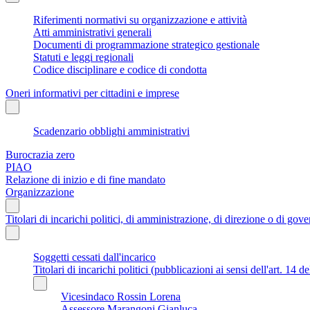
Riferimenti normativi su organizzazione e attività
Atti amministrativi generali
Documenti di programmazione strategico gestionale
Statuti e leggi regionali
Codice disciplinare e codice di condotta
Oneri informativi per cittadini e imprese
Scadenzario obblighi amministrativi
Burocrazia zero
PIAO
Relazione di inizio e di fine mandato
Organizzazione
Titolari di incarichi politici, di amministrazione, di direzione o di gov
Soggetti cessati dall'incarico
Titolari di incarichi politici (pubblicazioni ai sensi dell'art. 14 d
Vicesindaco Rossin Lorena
Assessore Marangoni Gianluca