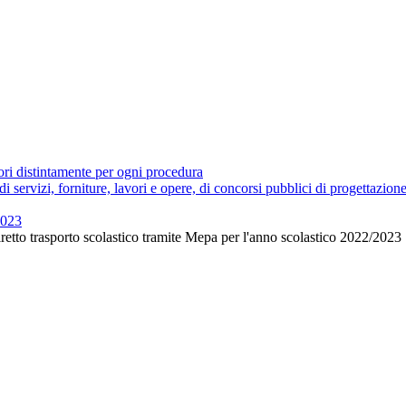
tori distintamente per ogni procedura
 di servizi, forniture, lavori e opere, di concorsi pubblici di progettazion
2023
etto trasporto scolastico tramite Mepa per l'anno scolastico 2022/2023