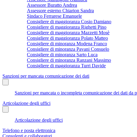
Assessore Buratto Andrea
Assessore esterno Chiarion Sandra
Sindaco Ferrarese Emanuele
Consigliere di maggioranza Cosio Damiano
Consigliere di maggioranza Righetti Pino
Consigliere di maggioranza Mazzetti Mosè
Consigliere di maggioranza Polato Matteo
Consigliere di minoranza Modena Franco
Consigliere di minoranza Pavani Consuelo
Consigliere di minoranza Sarto Luca
Consigliere di minoranza Ranzani Massimo
Consigliere di maggioranza Turri Davide
Sanzioni per mancata comunicazione dei dati
Sanzioni per mancata o incompleta comunicazione dei dati da parte
Articolazione degli uffici
Articolazione degli uffici
Telefono e posta elettronica
Consulenti e collaboratori