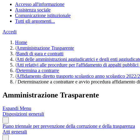
Accesso all'informazione
Assistenza sociale
Comunicazione istituzionale
Tutti gli argomenti...
Accedi
Home
/
Amministrazione Trasparente
/
Bandi di gara e contratti
/
Atti delle amministrazioni aggiudicatrici e degli enti aggiudica
/
Atti relativi alle procedure per l'affidamento di appalti pubblici
/
Determina a contrarre
/
Affidamento diretto trasporto scolastico anno scolastico 2022/
/
Determinazione a contrattare e avvio procedura affidamento dir
Amministrazione Trasparente
Espandi Menu
Disposizioni generali
Piano triennale per prevenzione della corruzione e della trasparenza
Atti generali