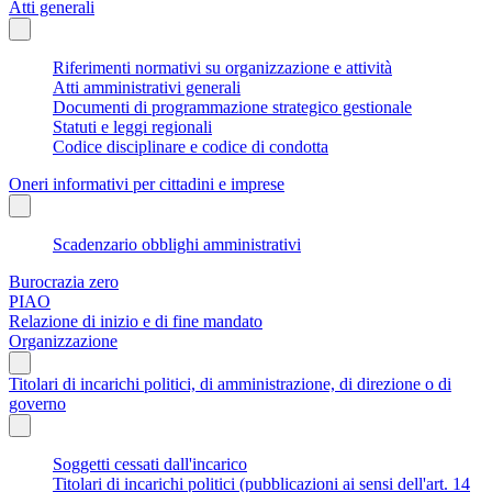
Atti generali
Riferimenti normativi su organizzazione e attività
Atti amministrativi generali
Documenti di programmazione strategico gestionale
Statuti e leggi regionali
Codice disciplinare e codice di condotta
Oneri informativi per cittadini e imprese
Scadenzario obblighi amministrativi
Burocrazia zero
PIAO
Relazione di inizio e di fine mandato
Organizzazione
Titolari di incarichi politici, di amministrazione, di direzione o di
governo
Soggetti cessati dall'incarico
Titolari di incarichi politici (pubblicazioni ai sensi dell'art. 14