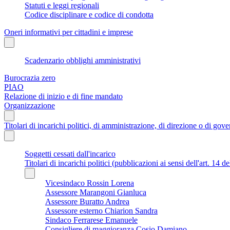
Statuti e leggi regionali
Codice disciplinare e codice di condotta
Oneri informativi per cittadini e imprese
Scadenzario obblighi amministrativi
Burocrazia zero
PIAO
Relazione di inizio e di fine mandato
Organizzazione
Titolari di incarichi politici, di amministrazione, di direzione o di gov
Soggetti cessati dall'incarico
Titolari di incarichi politici (pubblicazioni ai sensi dell'art. 14 d
Vicesindaco Rossin Lorena
Assessore Marangoni Gianluca
Assessore Buratto Andrea
Assessore esterno Chiarion Sandra
Sindaco Ferrarese Emanuele
Consigliere di maggioranza Cosio Damiano