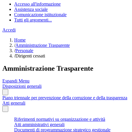
Accesso all'informazione
Assistenza sociale
Comunicazione istituzionale
Tutti gli argomenti...
Accedi
Home
/
Amministrazione Trasparente
/
Personale
/
Dirigenti cessati
Amministrazione Trasparente
Espandi Menu
Disposizioni generali
Piano triennale per prevenzione della corruzione e della trasparenza
Atti generali
Riferimenti normativi su organizzazione e attività
Atti amministrativi generali
Documenti di programmazione strategico gestionale