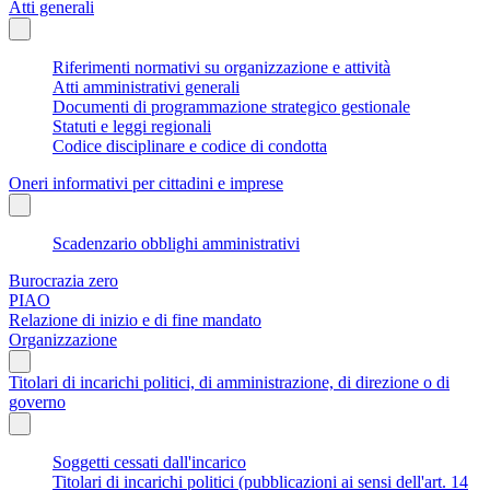
Atti generali
Riferimenti normativi su organizzazione e attività
Atti amministrativi generali
Documenti di programmazione strategico gestionale
Statuti e leggi regionali
Codice disciplinare e codice di condotta
Oneri informativi per cittadini e imprese
Scadenzario obblighi amministrativi
Burocrazia zero
PIAO
Relazione di inizio e di fine mandato
Organizzazione
Titolari di incarichi politici, di amministrazione, di direzione o di
governo
Soggetti cessati dall'incarico
Titolari di incarichi politici (pubblicazioni ai sensi dell'art. 14