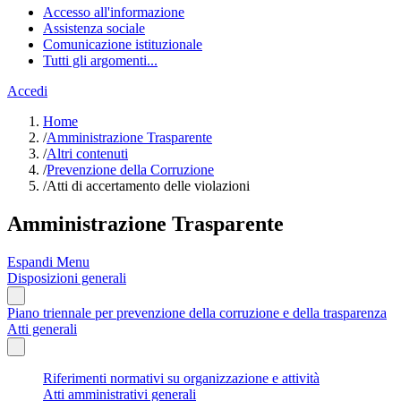
Accesso all'informazione
Assistenza sociale
Comunicazione istituzionale
Tutti gli argomenti...
Accedi
Home
/
Amministrazione Trasparente
/
Altri contenuti
/
Prevenzione della Corruzione
/
Atti di accertamento delle violazioni
Amministrazione Trasparente
Espandi Menu
Disposizioni generali
Piano triennale per prevenzione della corruzione e della trasparenza
Atti generali
Riferimenti normativi su organizzazione e attività
Atti amministrativi generali