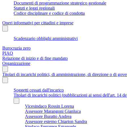
Documenti di programmazione strategico gestionale
Statuti e leggi regionali
Codice disciplinare e codice di condotta
Oneri informativi per cittadini e imprese
Scadenzario obblighi amministrativi
Burocrazia zero
PIAO
Relazione di inizio e di fine mandato
Organizzazione
Titolari di incarichi politici, di amministrazione, di direzione o di gov
Soggetti cessati dall'incarico
Titolari di incarichi politici (pubblicazioni ai sensi dell'art. 14 d
Vicesindaco Rossin Lorena
Assessore Marangoni Gianluca
Assessore Buratto Andrea
Assessore esterno Chiarion Sandra
Sindaco Ferrarese Emanuele