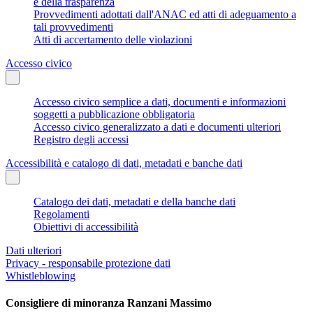
e della trasparenza
Provvedimenti adottati dall'ANAC ed atti di adeguamento a
tali provvedimenti
Atti di accertamento delle violazioni
Accesso civico
Accesso civico semplice a dati, documenti e informazioni
soggetti a pubblicazione obbligatoria
Accesso civico generalizzato a dati e documenti ulteriori
Registro degli accessi
Accessibilità e catalogo di dati, metadati e banche dati
Catalogo dei dati, metadati e della banche dati
Regolamenti
Obiettivi di accessibilità
Dati ulteriori
Privacy - responsabile protezione dati
Whistleblowing
Consigliere di minoranza Ranzani Massimo