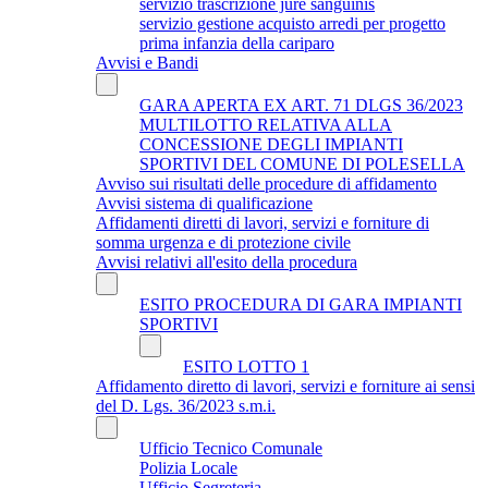
servizio trascrizione jure sanguinis
servizio gestione acquisto arredi per progetto
prima infanzia della cariparo
Avvisi e Bandi
GARA APERTA EX ART. 71 DLGS 36/2023
MULTILOTTO RELATIVA ALLA
CONCESSIONE DEGLI IMPIANTI
SPORTIVI DEL COMUNE DI POLESELLA
Avviso sui risultati delle procedure di affidamento
Avvisi sistema di qualificazione
Affidamenti diretti di lavori, servizi e forniture di
somma urgenza e di protezione civile
Avvisi relativi all'esito della procedura
ESITO PROCEDURA DI GARA IMPIANTI
SPORTIVI
ESITO LOTTO 1
Affidamento diretto di lavori, servizi e forniture ai sensi
del D. Lgs. 36/2023 s.m.i.
Ufficio Tecnico Comunale
Polizia Locale
Ufficio Segreteria