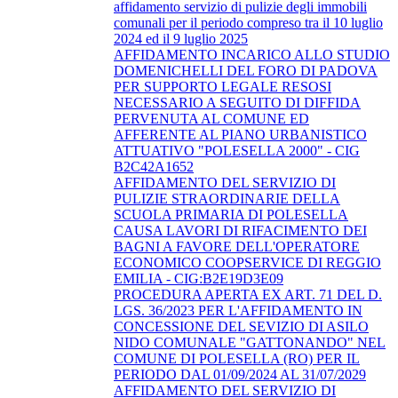
affidamento servizio di pulizie degli immobili
comunali per il periodo compreso tra il 10 luglio
2024 ed il 9 luglio 2025
AFFIDAMENTO INCARICO ALLO STUDIO
DOMENICHELLI DEL FORO DI PADOVA
PER SUPPORTO LEGALE RESOSI
NECESSARIO A SEGUITO DI DIFFIDA
PERVENUTA AL COMUNE ED
AFFERENTE AL PIANO URBANISTICO
ATTUATIVO "POLESELLA 2000" - CIG
B2C42A1652
AFFIDAMENTO DEL SERVIZIO DI
PULIZIE STRAORDINARIE DELLA
SCUOLA PRIMARIA DI POLESELLA
CAUSA LAVORI DI RIFACIMENTO DEI
BAGNI A FAVORE DELL'OPERATORE
ECONOMICO COOPSERVICE DI REGGIO
EMILIA - CIG:B2E19D3E09
PROCEDURA APERTA EX ART. 71 DEL D.
LGS. 36/2023 PER L'AFFIDAMENTO IN
CONCESSIONE DEL SEVIZIO DI ASILO
NIDO COMUNALE "GATTONANDO" NEL
COMUNE DI POLESELLA (RO) PER IL
PERIODO DAL 01/09/2024 AL 31/07/2029
AFFIDAMENTO DEL SERVIZIO DI