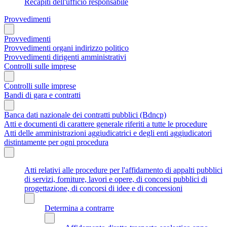
Recapiti dell'ufficio responsabile
Provvedimenti
Provvedimenti
Provvedimenti organi indirizzo politico
Provvedimenti dirigenti amministrativi
Controlli sulle imprese
Controlli sulle imprese
Bandi di gara e contratti
Banca dati nazionale dei contratti pubblici (Bdncp)
Atti e documenti di carattere generale riferiti a tutte le procedure
Atti delle amministrazioni aggiudicatrici e degli enti aggiudicatori
distintamente per ogni procedura
Atti relativi alle procedure per l'affidamento di appalti pubblici
di servizi, forniture, lavori e opere, di concorsi pubblici di
progettazione, di concorsi di idee e di concessioni
Determina a contrarre