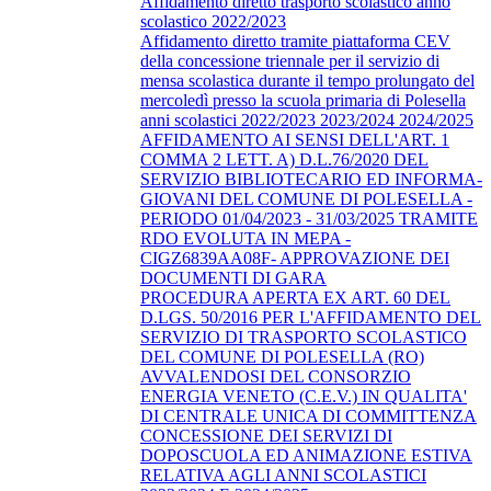
Affidamento diretto trasporto scolastico anno
scolastico 2022/2023
Affidamento diretto tramite piattaforma CEV
della concessione triennale per il servizio di
mensa scolastica durante il tempo prolungato del
mercoledì presso la scuola primaria di Polesella
anni scolastici 2022/2023 2023/2024 2024/2025
AFFIDAMENTO AI SENSI DELL'ART. 1
COMMA 2 LETT. A) D.L.76/2020 DEL
SERVIZIO BIBLIOTECARIO ED INFORMA-
GIOVANI DEL COMUNE DI POLESELLA -
PERIODO 01/04/2023 - 31/03/2025 TRAMITE
RDO EVOLUTA IN MEPA -
CIGZ6839AA08F- APPROVAZIONE DEI
DOCUMENTI DI GARA
PROCEDURA APERTA EX ART. 60 DEL
D.LGS. 50/2016 PER L'AFFIDAMENTO DEL
SERVIZIO DI TRASPORTO SCOLASTICO
DEL COMUNE DI POLESELLA (RO)
AVVALENDOSI DEL CONSORZIO
ENERGIA VENETO (C.E.V.) IN QUALITA'
DI CENTRALE UNICA DI COMMITTENZA
CONCESSIONE DEI SERVIZI DI
DOPOSCUOLA ED ANIMAZIONE ESTIVA
RELATIVA AGLI ANNI SCOLASTICI