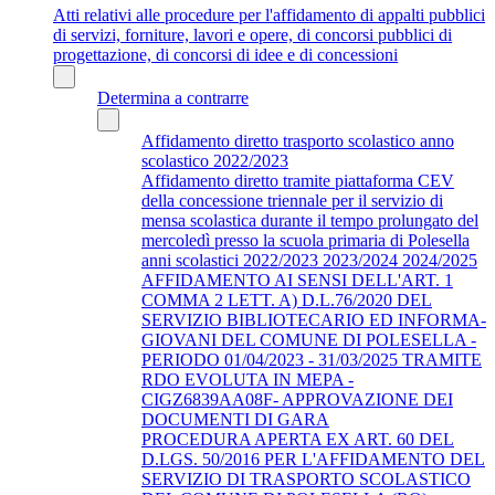
Atti relativi alle procedure per l'affidamento di appalti pubblici
di servizi, forniture, lavori e opere, di concorsi pubblici di
progettazione, di concorsi di idee e di concessioni
Determina a contrarre
Affidamento diretto trasporto scolastico anno
scolastico 2022/2023
Affidamento diretto tramite piattaforma CEV
della concessione triennale per il servizio di
mensa scolastica durante il tempo prolungato del
mercoledì presso la scuola primaria di Polesella
anni scolastici 2022/2023 2023/2024 2024/2025
AFFIDAMENTO AI SENSI DELL'ART. 1
COMMA 2 LETT. A) D.L.76/2020 DEL
SERVIZIO BIBLIOTECARIO ED INFORMA-
GIOVANI DEL COMUNE DI POLESELLA -
PERIODO 01/04/2023 - 31/03/2025 TRAMITE
RDO EVOLUTA IN MEPA -
CIGZ6839AA08F- APPROVAZIONE DEI
DOCUMENTI DI GARA
PROCEDURA APERTA EX ART. 60 DEL
D.LGS. 50/2016 PER L'AFFIDAMENTO DEL
SERVIZIO DI TRASPORTO SCOLASTICO