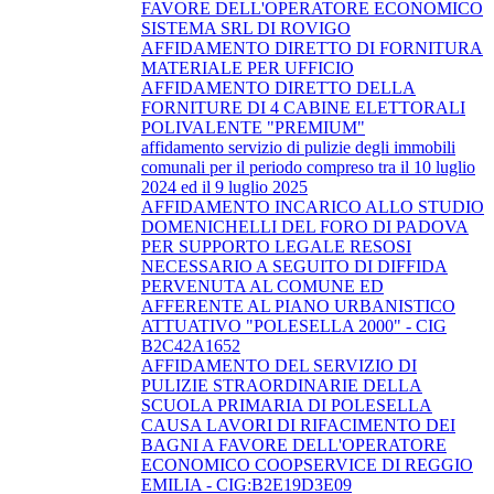
FAVORE DELL'OPERATORE ECONOMICO
SISTEMA SRL DI ROVIGO
AFFIDAMENTO DIRETTO DI FORNITURA
MATERIALE PER UFFICIO
AFFIDAMENTO DIRETTO DELLA
FORNITURE DI 4 CABINE ELETTORALI
POLIVALENTE "PREMIUM"
affidamento servizio di pulizie degli immobili
comunali per il periodo compreso tra il 10 luglio
2024 ed il 9 luglio 2025
AFFIDAMENTO INCARICO ALLO STUDIO
DOMENICHELLI DEL FORO DI PADOVA
PER SUPPORTO LEGALE RESOSI
NECESSARIO A SEGUITO DI DIFFIDA
PERVENUTA AL COMUNE ED
AFFERENTE AL PIANO URBANISTICO
ATTUATIVO "POLESELLA 2000" - CIG
B2C42A1652
AFFIDAMENTO DEL SERVIZIO DI
PULIZIE STRAORDINARIE DELLA
SCUOLA PRIMARIA DI POLESELLA
CAUSA LAVORI DI RIFACIMENTO DEI
BAGNI A FAVORE DELL'OPERATORE
ECONOMICO COOPSERVICE DI REGGIO
EMILIA - CIG:B2E19D3E09