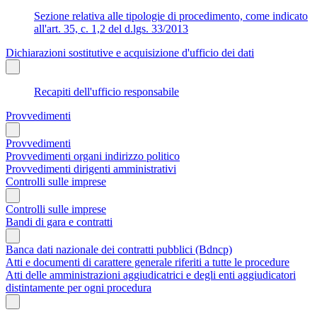
Sezione relativa alle tipologie di procedimento, come indicato
all'art. 35, c. 1,2 del d.lgs. 33/2013
Dichiarazioni sostitutive e acquisizione d'ufficio dei dati
Recapiti dell'ufficio responsabile
Provvedimenti
Provvedimenti
Provvedimenti organi indirizzo politico
Provvedimenti dirigenti amministrativi
Controlli sulle imprese
Controlli sulle imprese
Bandi di gara e contratti
Banca dati nazionale dei contratti pubblici (Bdncp)
Atti e documenti di carattere generale riferiti a tutte le procedure
Atti delle amministrazioni aggiudicatrici e degli enti aggiudicatori
distintamente per ogni procedura