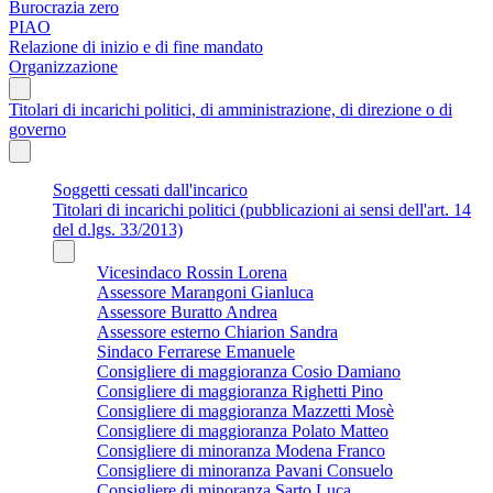
Burocrazia zero
PIAO
Relazione di inizio e di fine mandato
Organizzazione
Titolari di incarichi politici, di amministrazione, di direzione o di
governo
Soggetti cessati dall'incarico
Titolari di incarichi politici (pubblicazioni ai sensi dell'art. 14
del d.lgs. 33/2013)
Vicesindaco Rossin Lorena
Assessore Marangoni Gianluca
Assessore Buratto Andrea
Assessore esterno Chiarion Sandra
Sindaco Ferrarese Emanuele
Consigliere di maggioranza Cosio Damiano
Consigliere di maggioranza Righetti Pino
Consigliere di maggioranza Mazzetti Mosè
Consigliere di maggioranza Polato Matteo
Consigliere di minoranza Modena Franco
Consigliere di minoranza Pavani Consuelo
Consigliere di minoranza Sarto Luca