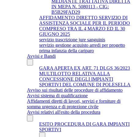
MEDIANTE TRATTATIVA DIRETTA
IN MEPA N. 5080113 - CIG:
B5B29FAD29
AFFIDAMENTO DIRETTO SERVIZIO DI
ASSISTENZA SOCIALE PER IL PERIODO
COMPRESO TRA IL 4 MARZO ED IL 30
GIUGNO 2025
servizio trascrizione jure sanguinis
servizio gestione acquisto arredi per progetto
prima infanzia della cariparo
Avvisi e Bandi
GARA APERTA EX ART. 71 DLGS 36/2023
MULTILOTTO RELATIVA ALLA
CONCESSIONE DEGLI IMPIANTI
SPORTIVI DEL COMUNE DI POLESELLA
Avviso sui risultati delle procedure di affidamento
Avvisi sistema di qualificazione
Affidamenti diretti di lavori, servizi e forniture di
somma urgenza e di protezione civile
Avvisi relativi all'esito della procedura
ESITO PROCEDURA DI GARA IMPIANTI
SPORTIVI