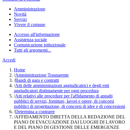
Amministrazione
Novità
Servizi
Vivere il comune
Accesso all'informazione
Assistenza sociale
Comunicazione istituzionale
Tutti gli argomenti...
Accedi
Home
/
Amministrazione Trasparente
/
Bandi di gara e contratti
/
Atti delle amministrazioni aggiudicatrici e degli enti
aggiudicatori distintamente per ogni procedura
/
Atti relativi alle procedure per l'affidamento di appalti
pubblici di servizi, forniture, lavori e opere, di concorsi
pubblici di progettazione, di concorsi di idee e di concessioni
/
Determina a contrarre
/
AFFIDAMENTO DIRETTA DELLA REDAZIONE DEL
PIANO DI EVACUAZIONE DAI LUOGHI DI LAVORO
E DEL PIANO DI GESTIONE DELLE EMERGENZE