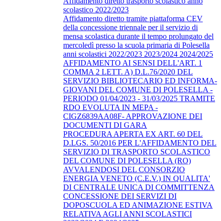
Affidamento diretto trasporto scolastico anno
scolastico 2022/2023
Affidamento diretto tramite piattaforma CEV
della concessione triennale per il servizio di
mensa scolastica durante il tempo prolungato del
mercoledì presso la scuola primaria di Polesella
anni scolastici 2022/2023 2023/2024 2024/2025
AFFIDAMENTO AI SENSI DELL'ART. 1
COMMA 2 LETT. A) D.L.76/2020 DEL
SERVIZIO BIBLIOTECARIO ED INFORMA-
GIOVANI DEL COMUNE DI POLESELLA -
PERIODO 01/04/2023 - 31/03/2025 TRAMITE
RDO EVOLUTA IN MEPA -
CIGZ6839AA08F- APPROVAZIONE DEI
DOCUMENTI DI GARA
PROCEDURA APERTA EX ART. 60 DEL
D.LGS. 50/2016 PER L'AFFIDAMENTO DEL
SERVIZIO DI TRASPORTO SCOLASTICO
DEL COMUNE DI POLESELLA (RO)
AVVALENDOSI DEL CONSORZIO
ENERGIA VENETO (C.E.V.) IN QUALITA'
DI CENTRALE UNICA DI COMMITTENZA
CONCESSIONE DEI SERVIZI DI
DOPOSCUOLA ED ANIMAZIONE ESTIVA
RELATIVA AGLI ANNI SCOLASTICI