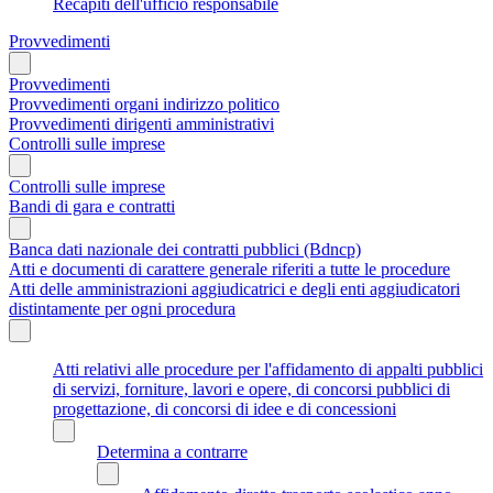
Recapiti dell'ufficio responsabile
Provvedimenti
Provvedimenti
Provvedimenti organi indirizzo politico
Provvedimenti dirigenti amministrativi
Controlli sulle imprese
Controlli sulle imprese
Bandi di gara e contratti
Banca dati nazionale dei contratti pubblici (Bdncp)
Atti e documenti di carattere generale riferiti a tutte le procedure
Atti delle amministrazioni aggiudicatrici e degli enti aggiudicatori
distintamente per ogni procedura
Atti relativi alle procedure per l'affidamento di appalti pubblici
di servizi, forniture, lavori e opere, di concorsi pubblici di
progettazione, di concorsi di idee e di concessioni
Determina a contrarre