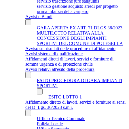
servizio trascrizione jure sanguinis
servizio gestione acquisto arredi per progetto
prima infanzia della cariparo
Avvisi e Bandi
GARA APERTA EX ART. 71 DLGS 36/2023
MULTILOTTO RELATIVA ALLA
CONCESSIONE DEGLI IMPIANTI
SPORTIVI DEL COMUNE DI POLESELLA
Avviso sui risultati delle procedure di affidamento
Avvisi sistema di qualificazione
Affidamenti diretti di lavori, servizi e forniture di
somma urgenza e di protezione civile
Avvisi relativi all'esito della procedura
ESITO PROCEDURA DI GARA IMPIANTI
SPORTIVI
ESITO LOTTO 1
Affidamento diretto di lavori, servizi e forniture ai sensi
del D. Lgs. 36/2023 s.m.i.
Ufficio Tecnico Comunale
Polizia Locale
Ufficio Segreteria