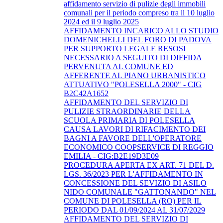
affidamento servizio di pulizie degli immobili
comunali per il periodo compreso tra il 10 luglio
2024 ed il 9 luglio 2025
AFFIDAMENTO INCARICO ALLO STUDIO
DOMENICHELLI DEL FORO DI PADOVA
PER SUPPORTO LEGALE RESOSI
NECESSARIO A SEGUITO DI DIFFIDA
PERVENUTA AL COMUNE ED
AFFERENTE AL PIANO URBANISTICO
ATTUATIVO "POLESELLA 2000" - CIG
B2C42A1652
AFFIDAMENTO DEL SERVIZIO DI
PULIZIE STRAORDINARIE DELLA
SCUOLA PRIMARIA DI POLESELLA
CAUSA LAVORI DI RIFACIMENTO DEI
BAGNI A FAVORE DELL'OPERATORE
ECONOMICO COOPSERVICE DI REGGIO
EMILIA - CIG:B2E19D3E09
PROCEDURA APERTA EX ART. 71 DEL D.
LGS. 36/2023 PER L'AFFIDAMENTO IN
CONCESSIONE DEL SEVIZIO DI ASILO
NIDO COMUNALE "GATTONANDO" NEL
COMUNE DI POLESELLA (RO) PER IL
PERIODO DAL 01/09/2024 AL 31/07/2029
AFFIDAMENTO DEL SERVIZIO DI