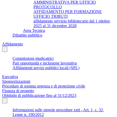
AMMINISTRATIVA PER UFFICIO
PROTOCOLLO
AFFIDAMENTO PER FORMAZIONE
UFFICIO TRIBUTI
affidamento servizio bibliotecario dal 1 ottobre
2025 al 31 dicembre 2028
Area Tecnica
Dibattito pubblico
Affidamento
Commissioni giudicatrici
Pari opportunità e inclusione lavorativa
Affidamenti servizi pubblici locali (SPL)
Esecutiva
Sponsorizzazioni
Procedure di somma urgenza e di protezione civile
Finanza di progetto
Obblighi di pubblicazione fino al 31/12/2023
Informazioni sulle singole procedure xml - Art. 1, c. 32,
Legge n. 190/2012