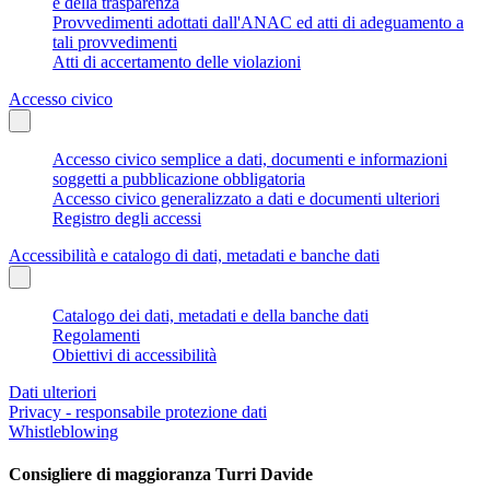
e della trasparenza
Provvedimenti adottati dall'ANAC ed atti di adeguamento a
tali provvedimenti
Atti di accertamento delle violazioni
Accesso civico
Accesso civico semplice a dati, documenti e informazioni
soggetti a pubblicazione obbligatoria
Accesso civico generalizzato a dati e documenti ulteriori
Registro degli accessi
Accessibilità e catalogo di dati, metadati e banche dati
Catalogo dei dati, metadati e della banche dati
Regolamenti
Obiettivi di accessibilità
Dati ulteriori
Privacy - responsabile protezione dati
Whistleblowing
Consigliere di maggioranza Turri Davide