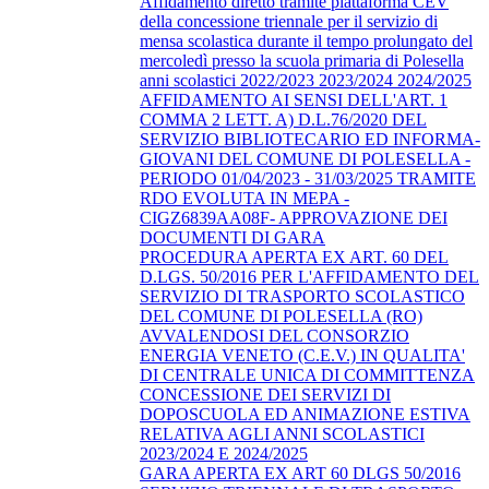
Affidamento diretto tramite piattaforma CEV
della concessione triennale per il servizio di
mensa scolastica durante il tempo prolungato del
mercoledì presso la scuola primaria di Polesella
anni scolastici 2022/2023 2023/2024 2024/2025
AFFIDAMENTO AI SENSI DELL'ART. 1
COMMA 2 LETT. A) D.L.76/2020 DEL
SERVIZIO BIBLIOTECARIO ED INFORMA-
GIOVANI DEL COMUNE DI POLESELLA -
PERIODO 01/04/2023 - 31/03/2025 TRAMITE
RDO EVOLUTA IN MEPA -
CIGZ6839AA08F- APPROVAZIONE DEI
DOCUMENTI DI GARA
PROCEDURA APERTA EX ART. 60 DEL
D.LGS. 50/2016 PER L'AFFIDAMENTO DEL
SERVIZIO DI TRASPORTO SCOLASTICO
DEL COMUNE DI POLESELLA (RO)
AVVALENDOSI DEL CONSORZIO
ENERGIA VENETO (C.E.V.) IN QUALITA'
DI CENTRALE UNICA DI COMMITTENZA
CONCESSIONE DEI SERVIZI DI
DOPOSCUOLA ED ANIMAZIONE ESTIVA
RELATIVA AGLI ANNI SCOLASTICI
2023/2024 E 2024/2025
GARA APERTA EX ART 60 DLGS 50/2016