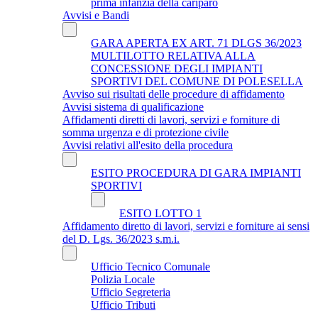
prima infanzia della cariparo
Avvisi e Bandi
GARA APERTA EX ART. 71 DLGS 36/2023
MULTILOTTO RELATIVA ALLA
CONCESSIONE DEGLI IMPIANTI
SPORTIVI DEL COMUNE DI POLESELLA
Avviso sui risultati delle procedure di affidamento
Avvisi sistema di qualificazione
Affidamenti diretti di lavori, servizi e forniture di
somma urgenza e di protezione civile
Avvisi relativi all'esito della procedura
ESITO PROCEDURA DI GARA IMPIANTI
SPORTIVI
ESITO LOTTO 1
Affidamento diretto di lavori, servizi e forniture ai sensi
del D. Lgs. 36/2023 s.m.i.
Ufficio Tecnico Comunale
Polizia Locale
Ufficio Segreteria
Ufficio Tributi