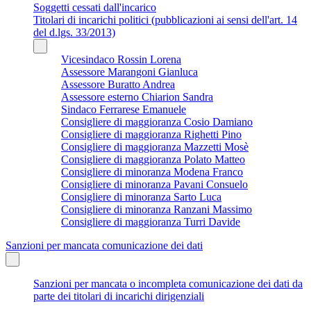
Soggetti cessati dall'incarico
Titolari di incarichi politici (pubblicazioni ai sensi dell'art. 14
del d.lgs. 33/2013)
Vicesindaco Rossin Lorena
Assessore Marangoni Gianluca
Assessore Buratto Andrea
Assessore esterno Chiarion Sandra
Sindaco Ferrarese Emanuele
Consigliere di maggioranza Cosio Damiano
Consigliere di maggioranza Righetti Pino
Consigliere di maggioranza Mazzetti Mosè
Consigliere di maggioranza Polato Matteo
Consigliere di minoranza Modena Franco
Consigliere di minoranza Pavani Consuelo
Consigliere di minoranza Sarto Luca
Consigliere di minoranza Ranzani Massimo
Consigliere di maggioranza Turri Davide
Sanzioni per mancata comunicazione dei dati
Sanzioni per mancata o incompleta comunicazione dei dati da
parte dei titolari di incarichi dirigenziali