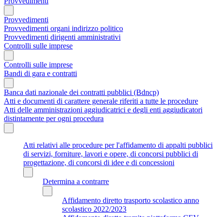
Provvedimenti
Provvedimenti
Provvedimenti organi indirizzo politico
Provvedimenti dirigenti amministrativi
Controlli sulle imprese
Controlli sulle imprese
Bandi di gara e contratti
Banca dati nazionale dei contratti pubblici (Bdncp)
Atti e documenti di carattere generale riferiti a tutte le procedure
Atti delle amministrazioni aggiudicatrici e degli enti aggiudicatori
distintamente per ogni procedura
Atti relativi alle procedure per l'affidamento di appalti pubblici
di servizi, forniture, lavori e opere, di concorsi pubblici di
progettazione, di concorsi di idee e di concessioni
Determina a contrarre
Affidamento diretto trasporto scolastico anno
scolastico 2022/2023