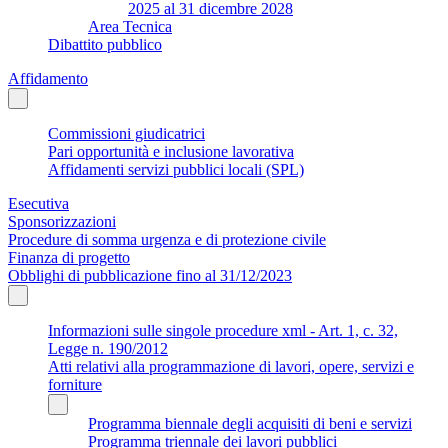
2025 al 31 dicembre 2028
Area Tecnica
Dibattito pubblico
Affidamento
Commissioni giudicatrici
Pari opportunità e inclusione lavorativa
Affidamenti servizi pubblici locali (SPL)
Esecutiva
Sponsorizzazioni
Procedure di somma urgenza e di protezione civile
Finanza di progetto
Obblighi di pubblicazione fino al 31/12/2023
Informazioni sulle singole procedure xml - Art. 1, c. 32,
Legge n. 190/2012
Atti relativi alla programmazione di lavori, opere, servizi e
forniture
Programma biennale degli acquisiti di beni e servizi
Programma triennale dei lavori pubblici