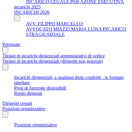
INCARICO LEGALE PER AZONE ESECUTIVA
incarichi 2025
INCARICHI 2026
AVV. FILIPPO MARCELLO
AVVOCATO MIAZZI MARIA LUISA INCARICO
STRAGIUSIZIALE
Personale
Titolari di incarichi dirigenziali amministrativi di vertice
Titolari di incarichi dirigenziali (dirigenti non generali)
Incarichi dirigenziali, a qualsiasi titolo conferiti - in formato
tabellare
Posti di funzione disponibili
Ruolo dirigenti
Dirigenti cessati
Posizioni organizzative
Posizioni organizzative