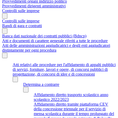
Provvedimenti organi indirizzo politico
Provvedimenti dirigenti amministrativi
Controlli sulle imprese
Controlli sulle imprese
Bandi di gara e contratti
Banca dati nazionale dei contratti pubblici (Bdncp)
Atti e documenti di carattere generale riferiti a tutte le procedure
Atti delle amministrazioni aggiudicatrici e degli enti aggiudicatori
distintamente per ogni procedura
Atti relativi alle procedure per l'affidamento di appalti pubblici
di servizi, forniture, lavori e opere, di concorsi pubblici di
progettazione, di concorsi di idee e di concessioni
Determina a contrarre
Affidamento diretto trasporto scolastico anno
scolastico 2022/2023
Affidamento diretto tramite piattaforma CEV
della concessione triennale per il servizio di
mensa scolastica durante il tempo prolungato del