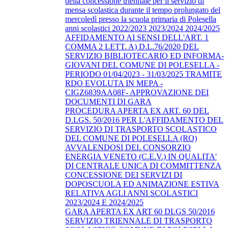
della concessione triennale per il servizio di
mensa scolastica durante il tempo prolungato del
mercoledì presso la scuola primaria di Polesella
anni scolastici 2022/2023 2023/2024 2024/2025
AFFIDAMENTO AI SENSI DELL'ART. 1
COMMA 2 LETT. A) D.L.76/2020 DEL
SERVIZIO BIBLIOTECARIO ED INFORMA-
GIOVANI DEL COMUNE DI POLESELLA -
PERIODO 01/04/2023 - 31/03/2025 TRAMITE
RDO EVOLUTA IN MEPA -
CIGZ6839AA08F- APPROVAZIONE DEI
DOCUMENTI DI GARA
PROCEDURA APERTA EX ART. 60 DEL
D.LGS. 50/2016 PER L'AFFIDAMENTO DEL
SERVIZIO DI TRASPORTO SCOLASTICO
DEL COMUNE DI POLESELLA (RO)
AVVALENDOSI DEL CONSORZIO
ENERGIA VENETO (C.E.V.) IN QUALITA'
DI CENTRALE UNICA DI COMMITTENZA
CONCESSIONE DEI SERVIZI DI
DOPOSCUOLA ED ANIMAZIONE ESTIVA
RELATIVA AGLI ANNI SCOLASTICI
2023/2024 E 2024/2025
GARA APERTA EX ART 60 DLGS 50/2016
SERVIZIO TRIENNALE DI TRASPORTO