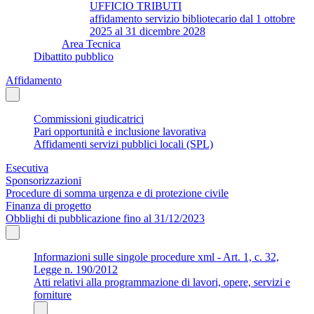
UFFICIO TRIBUTI
affidamento servizio bibliotecario dal 1 ottobre
2025 al 31 dicembre 2028
Area Tecnica
Dibattito pubblico
Affidamento
Commissioni giudicatrici
Pari opportunità e inclusione lavorativa
Affidamenti servizi pubblici locali (SPL)
Esecutiva
Sponsorizzazioni
Procedure di somma urgenza e di protezione civile
Finanza di progetto
Obblighi di pubblicazione fino al 31/12/2023
Informazioni sulle singole procedure xml - Art. 1, c. 32,
Legge n. 190/2012
Atti relativi alla programmazione di lavori, opere, servizi e
forniture