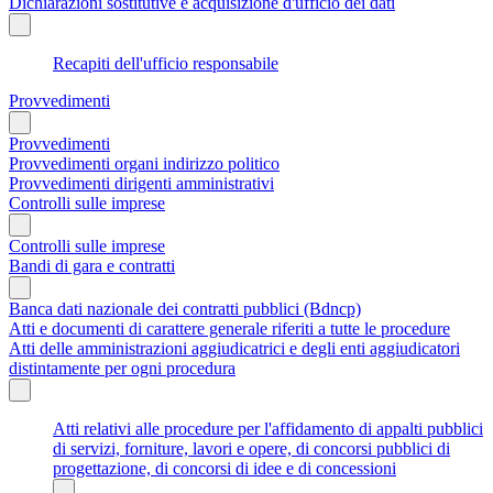
Dichiarazioni sostitutive e acquisizione d'ufficio dei dati
Recapiti dell'ufficio responsabile
Provvedimenti
Provvedimenti
Provvedimenti organi indirizzo politico
Provvedimenti dirigenti amministrativi
Controlli sulle imprese
Controlli sulle imprese
Bandi di gara e contratti
Banca dati nazionale dei contratti pubblici (Bdncp)
Atti e documenti di carattere generale riferiti a tutte le procedure
Atti delle amministrazioni aggiudicatrici e degli enti aggiudicatori
distintamente per ogni procedura
Atti relativi alle procedure per l'affidamento di appalti pubblici
di servizi, forniture, lavori e opere, di concorsi pubblici di
progettazione, di concorsi di idee e di concessioni