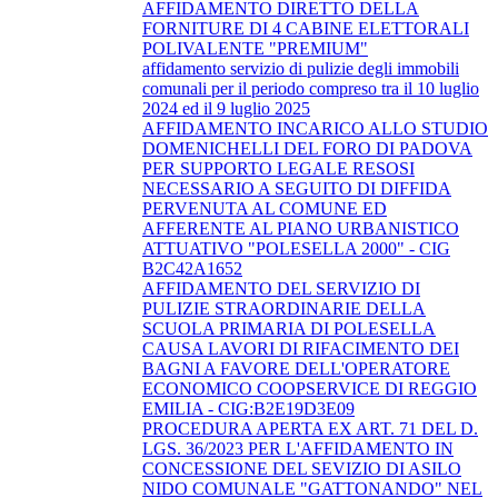
AFFIDAMENTO DIRETTO DELLA
FORNITURE DI 4 CABINE ELETTORALI
POLIVALENTE "PREMIUM"
affidamento servizio di pulizie degli immobili
comunali per il periodo compreso tra il 10 luglio
2024 ed il 9 luglio 2025
AFFIDAMENTO INCARICO ALLO STUDIO
DOMENICHELLI DEL FORO DI PADOVA
PER SUPPORTO LEGALE RESOSI
NECESSARIO A SEGUITO DI DIFFIDA
PERVENUTA AL COMUNE ED
AFFERENTE AL PIANO URBANISTICO
ATTUATIVO "POLESELLA 2000" - CIG
B2C42A1652
AFFIDAMENTO DEL SERVIZIO DI
PULIZIE STRAORDINARIE DELLA
SCUOLA PRIMARIA DI POLESELLA
CAUSA LAVORI DI RIFACIMENTO DEI
BAGNI A FAVORE DELL'OPERATORE
ECONOMICO COOPSERVICE DI REGGIO
EMILIA - CIG:B2E19D3E09
PROCEDURA APERTA EX ART. 71 DEL D.
LGS. 36/2023 PER L'AFFIDAMENTO IN
CONCESSIONE DEL SEVIZIO DI ASILO
NIDO COMUNALE "GATTONANDO" NEL