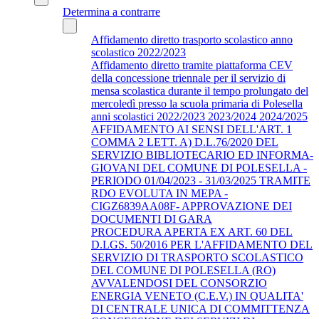
Determina a contrarre
Affidamento diretto trasporto scolastico anno
scolastico 2022/2023
Affidamento diretto tramite piattaforma CEV
della concessione triennale per il servizio di
mensa scolastica durante il tempo prolungato del
mercoledì presso la scuola primaria di Polesella
anni scolastici 2022/2023 2023/2024 2024/2025
AFFIDAMENTO AI SENSI DELL'ART. 1
COMMA 2 LETT. A) D.L.76/2020 DEL
SERVIZIO BIBLIOTECARIO ED INFORMA-
GIOVANI DEL COMUNE DI POLESELLA -
PERIODO 01/04/2023 - 31/03/2025 TRAMITE
RDO EVOLUTA IN MEPA -
CIGZ6839AA08F- APPROVAZIONE DEI
DOCUMENTI DI GARA
PROCEDURA APERTA EX ART. 60 DEL
D.LGS. 50/2016 PER L'AFFIDAMENTO DEL
SERVIZIO DI TRASPORTO SCOLASTICO
DEL COMUNE DI POLESELLA (RO)
AVVALENDOSI DEL CONSORZIO
ENERGIA VENETO (C.E.V.) IN QUALITA'
DI CENTRALE UNICA DI COMMITTENZA