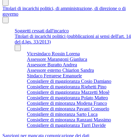
Titolari di incarichi politici, di amministrazione, di direzione o di
governo
Soggetti cessati dall'incarico
Titolari di incarichi politici (pubblicazioni ai sensi dell'art. 14
del d.lgs. 33/2013)
Vicesindaco Rossin Lorena
Assessore Marangoni Gianluca
Assessore Buratto Andrea
Assessore esterno Chiarion Sandra
Sindaco Ferrarese Emanuele
Consigliere di maggioranza Cosio Damiano
Consigliere di maggioranza Righetti Pino
Consigliere di maggioranza Mazzetti Mosè
Consigliere di maggioranza Polato Matteo
Consigliere di minoranza Modena Franco
Consigliere di minoranza Pavani Consuelo
Consigliere di minoranza Sarto Luca
Consigliere di minoranza Ranzani Massimo
Consigliere di maggioranza Turri Davide
Sanzioni per mancata comunicazione dei dati