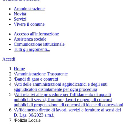
Amministrazione
Novità
Servizi
Vivere il comune
Accesso all'informazione
Assistenza sociale
Comunicazione istituzionale
Tutti gli argomenti...
Accedi
Home
/
Amministrazione Trasparente
/
Bandi di gara e contratti
/
Atti delle amministrazioni aggiudicatrici e degli enti
aggiudicatori distintamente per ogni procedura
/
Atti relativi alle procedure per l'affidamento di appalti
pubblici di servizi, forniture, lavori e opere, di concorsi
pubblici di progettazione, di concorsi di idee e di concessioni
/
Affidamento diretto di lavori, servizi e forniture ai sensi del
D. Lgs. 36/2023 s.m.i.
/
Polizia Locale