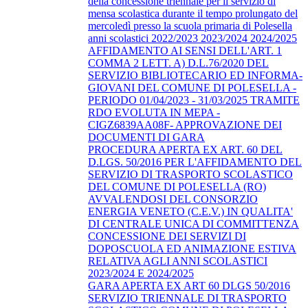
della concessione triennale per il servizio di
mensa scolastica durante il tempo prolungato del
mercoledì presso la scuola primaria di Polesella
anni scolastici 2022/2023 2023/2024 2024/2025
AFFIDAMENTO AI SENSI DELL'ART. 1
COMMA 2 LETT. A) D.L.76/2020 DEL
SERVIZIO BIBLIOTECARIO ED INFORMA-
GIOVANI DEL COMUNE DI POLESELLA -
PERIODO 01/04/2023 - 31/03/2025 TRAMITE
RDO EVOLUTA IN MEPA -
CIGZ6839AA08F- APPROVAZIONE DEI
DOCUMENTI DI GARA
PROCEDURA APERTA EX ART. 60 DEL
D.LGS. 50/2016 PER L'AFFIDAMENTO DEL
SERVIZIO DI TRASPORTO SCOLASTICO
DEL COMUNE DI POLESELLA (RO)
AVVALENDOSI DEL CONSORZIO
ENERGIA VENETO (C.E.V.) IN QUALITA'
DI CENTRALE UNICA DI COMMITTENZA
CONCESSIONE DEI SERVIZI DI
DOPOSCUOLA ED ANIMAZIONE ESTIVA
RELATIVA AGLI ANNI SCOLASTICI
2023/2024 E 2024/2025
GARA APERTA EX ART 60 DLGS 50/2016
SERVIZIO TRIENNALE DI TRASPORTO