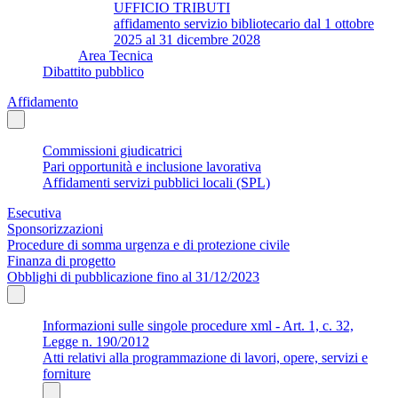
UFFICIO TRIBUTI
affidamento servizio bibliotecario dal 1 ottobre
2025 al 31 dicembre 2028
Area Tecnica
Dibattito pubblico
Affidamento
Commissioni giudicatrici
Pari opportunità e inclusione lavorativa
Affidamenti servizi pubblici locali (SPL)
Esecutiva
Sponsorizzazioni
Procedure di somma urgenza e di protezione civile
Finanza di progetto
Obblighi di pubblicazione fino al 31/12/2023
Informazioni sulle singole procedure xml - Art. 1, c. 32,
Legge n. 190/2012
Atti relativi alla programmazione di lavori, opere, servizi e
forniture