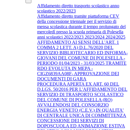
Affidamento diretto trasporto scolastico anno
scolastico 2022/2023
Affidamento diretto tramite piattaforma CEV
della concessione triennale per il servizio di
mensa scolastica durante il tempo prolungato del
mercoledì presso la scuola primaria di Polesella
anni scolastici 2022/2023 2023/2024 2024/2025
AFFIDAMENTO AI SENSI DELL'ART. 1
COMMA 2 LETT. A) D.L.76/2020 DEL
SERVIZIO BIBLIOTECARIO ED INFORMA-
GIOVANI DEL COMUNE DI POLESELLA -
PERIODO 01/04/2023 - 31/03/2025 TRAMITE
RDO EVOLUTA IN MEPA -
CIGZ6839AA08F- APPROVAZIONE DEI
DOCUMENTI DI GARA
PROCEDURA APERTA EX ART. 60 DEL
D.LGS. 50/2016 PER L'AFFIDAMENTO DEL
SERVIZIO DI TRASPORTO SCOLASTICO
DEL COMUNE DI POLESELLA (RO)
AVVALENDOSI DEL CONSORZIO
ENERGIA VENETO (C.E.V.) IN QUALITA'
DI CENTRALE UNICA DI COMMITTENZA
CONCESSIONE DEI SERVIZI DI
DOPOSCUOLA ED ANIMAZIONE ESTIVA