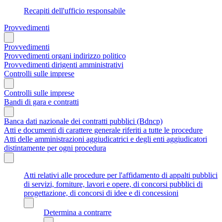
Recapiti dell'ufficio responsabile
Provvedimenti
Provvedimenti
Provvedimenti organi indirizzo politico
Provvedimenti dirigenti amministrativi
Controlli sulle imprese
Controlli sulle imprese
Bandi di gara e contratti
Banca dati nazionale dei contratti pubblici (Bdncp)
Atti e documenti di carattere generale riferiti a tutte le procedure
Atti delle amministrazioni aggiudicatrici e degli enti aggiudicatori
distintamente per ogni procedura
Atti relativi alle procedure per l'affidamento di appalti pubblici
di servizi, forniture, lavori e opere, di concorsi pubblici di
progettazione, di concorsi di idee e di concessioni
Determina a contrarre