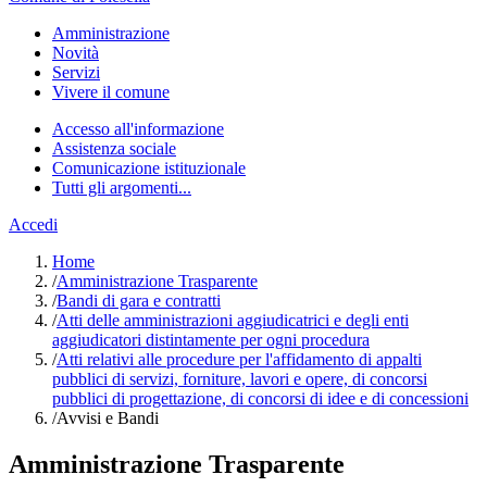
Amministrazione
Novità
Servizi
Vivere il comune
Accesso all'informazione
Assistenza sociale
Comunicazione istituzionale
Tutti gli argomenti...
Accedi
Home
/
Amministrazione Trasparente
/
Bandi di gara e contratti
/
Atti delle amministrazioni aggiudicatrici e degli enti
aggiudicatori distintamente per ogni procedura
/
Atti relativi alle procedure per l'affidamento di appalti
pubblici di servizi, forniture, lavori e opere, di concorsi
pubblici di progettazione, di concorsi di idee e di concessioni
/
Avvisi e Bandi
Amministrazione Trasparente