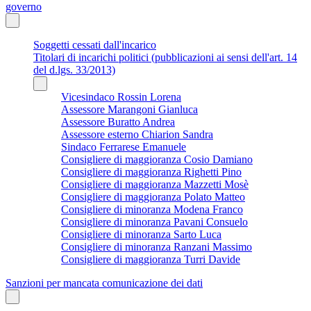
governo
Soggetti cessati dall'incarico
Titolari di incarichi politici (pubblicazioni ai sensi dell'art. 14
del d.lgs. 33/2013)
Vicesindaco Rossin Lorena
Assessore Marangoni Gianluca
Assessore Buratto Andrea
Assessore esterno Chiarion Sandra
Sindaco Ferrarese Emanuele
Consigliere di maggioranza Cosio Damiano
Consigliere di maggioranza Righetti Pino
Consigliere di maggioranza Mazzetti Mosè
Consigliere di maggioranza Polato Matteo
Consigliere di minoranza Modena Franco
Consigliere di minoranza Pavani Consuelo
Consigliere di minoranza Sarto Luca
Consigliere di minoranza Ranzani Massimo
Consigliere di maggioranza Turri Davide
Sanzioni per mancata comunicazione dei dati