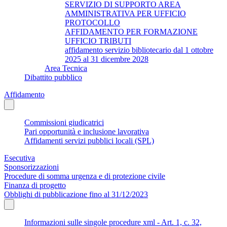
SERVIZIO DI SUPPORTO AREA
AMMINISTRATIVA PER UFFICIO
PROTOCOLLO
AFFIDAMENTO PER FORMAZIONE
UFFICIO TRIBUTI
affidamento servizio bibliotecario dal 1 ottobre
2025 al 31 dicembre 2028
Area Tecnica
Dibattito pubblico
Affidamento
Commissioni giudicatrici
Pari opportunità e inclusione lavorativa
Affidamenti servizi pubblici locali (SPL)
Esecutiva
Sponsorizzazioni
Procedure di somma urgenza e di protezione civile
Finanza di progetto
Obblighi di pubblicazione fino al 31/12/2023
Informazioni sulle singole procedure xml - Art. 1, c. 32,