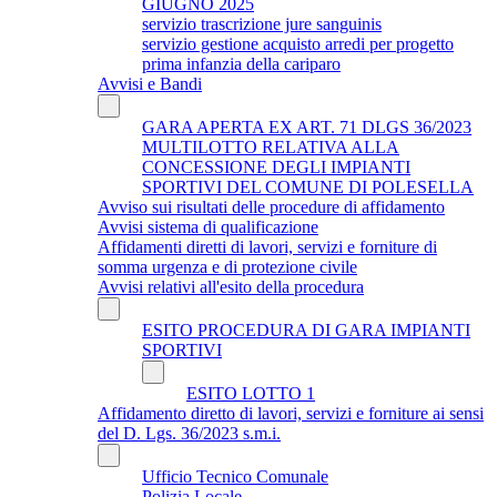
GIUGNO 2025
servizio trascrizione jure sanguinis
servizio gestione acquisto arredi per progetto
prima infanzia della cariparo
Avvisi e Bandi
GARA APERTA EX ART. 71 DLGS 36/2023
MULTILOTTO RELATIVA ALLA
CONCESSIONE DEGLI IMPIANTI
SPORTIVI DEL COMUNE DI POLESELLA
Avviso sui risultati delle procedure di affidamento
Avvisi sistema di qualificazione
Affidamenti diretti di lavori, servizi e forniture di
somma urgenza e di protezione civile
Avvisi relativi all'esito della procedura
ESITO PROCEDURA DI GARA IMPIANTI
SPORTIVI
ESITO LOTTO 1
Affidamento diretto di lavori, servizi e forniture ai sensi
del D. Lgs. 36/2023 s.m.i.
Ufficio Tecnico Comunale
Polizia Locale