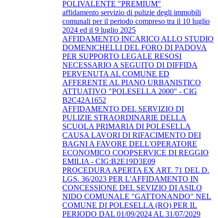
POLIVALENTE "PREMIUM"
affidamento servizio di pulizie degli immobili
comunali per il periodo compreso tra il 10 luglio
2024 ed il 9 luglio 2025
AFFIDAMENTO INCARICO ALLO STUDIO
DOMENICHELLI DEL FORO DI PADOVA
PER SUPPORTO LEGALE RESOSI
NECESSARIO A SEGUITO DI DIFFIDA
PERVENUTA AL COMUNE ED
AFFERENTE AL PIANO URBANISTICO
ATTUATIVO "POLESELLA 2000" - CIG
B2C42A1652
AFFIDAMENTO DEL SERVIZIO DI
PULIZIE STRAORDINARIE DELLA
SCUOLA PRIMARIA DI POLESELLA
CAUSA LAVORI DI RIFACIMENTO DEI
BAGNI A FAVORE DELL'OPERATORE
ECONOMICO COOPSERVICE DI REGGIO
EMILIA - CIG:B2E19D3E09
PROCEDURA APERTA EX ART. 71 DEL D.
LGS. 36/2023 PER L'AFFIDAMENTO IN
CONCESSIONE DEL SEVIZIO DI ASILO
NIDO COMUNALE "GATTONANDO" NEL
COMUNE DI POLESELLA (RO) PER IL
PERIODO DAL 01/09/2024 AL 31/07/2029