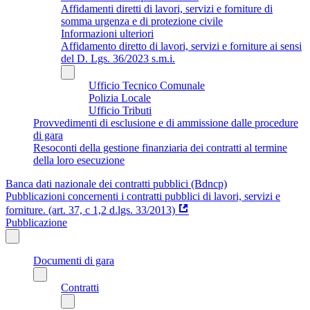
Affidamenti diretti di lavori, servizi e forniture di
somma urgenza e di protezione civile
Informazioni ulteriori
Affidamento diretto di lavori, servizi e forniture ai sensi
del D. Lgs. 36/2023 s.m.i.
Ufficio Tecnico Comunale
Polizia Locale
Ufficio Tributi
Provvedimenti di esclusione e di ammissione dalle procedure
di gara
Resoconti della gestione finanziaria dei contratti al termine
della loro esecuzione
Banca dati nazionale dei contratti pubblici (Bdncp)
Pubblicazioni concernenti i contratti pubblici di lavori, servizi e
forniture. (art. 37, c 1,2 d.lgs. 33/2013)
Pubblicazione
Documenti di gara
Contratti