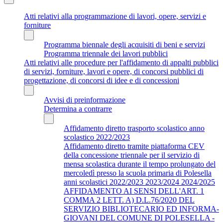
Atti relativi alla programmazione di lavori, opere, servizi e
forniture
Programma biennale degli acquisiti di beni e servizi
Programma triennale dei lavori pubblici
Atti relativi alle procedure per l'affidamento di appalti pubblici
di servizi, forniture, lavori e opere, di concorsi pubblici di
progettazione, di concorsi di idee e di concessioni
Avvisi di preinformazione
Determina a contrarre
Affidamento diretto trasporto scolastico anno
scolastico 2022/2023
Affidamento diretto tramite piattaforma CEV
della concessione triennale per il servizio di
mensa scolastica durante il tempo prolungato del
mercoledì presso la scuola primaria di Polesella
anni scolastici 2022/2023 2023/2024 2024/2025
AFFIDAMENTO AI SENSI DELL'ART. 1
COMMA 2 LETT. A) D.L.76/2020 DEL
SERVIZIO BIBLIOTECARIO ED INFORMA-
GIOVANI DEL COMUNE DI POLESELLA -