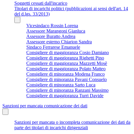
Soggetti cessati dall'incarico
Titolari di incarichi politici (pubblicazioni ai sensi dell'art. 14
del d.lgs. 33/2013)
Vicesindaco Rossin Lorena
Assessore Marangoni Gianluca
Assessore Buratto Andrea
Assessore esterno Chiarion Sandra
Sindaco Ferrarese Emanuele
Consigliere di maggioranza Cosio Damiano
Consigliere di maggioranza Righetti Pino
Consigliere di maggioranza Mazzetti Mosè
Consigliere di maggioranza Polato Matteo
Consigliere di minoranza Modena Franco
Consigliere di minoranza Pavani Consuelo
Consigliere di minoranza Sarto Luca
Consigliere di minoranza Ranzani Massimo
Consigliere di maggioranza Turri Davide
Sanzioni per mancata comunicazione dei dati
Sanzioni per mancata o incompleta comunicazione dei dati da
parte dei titolari di incarichi dirigenziali