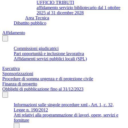
UFFICIO TRIBUTI
affidamento servizio bibliotecario dal 1 ottobre
2025 al 31 dicembre 2028
Area Tecnica
Dibattito pubblico
Affidamento
Commissioni giudicatrici
Pari opportunità e inclusione lavorativa
Affidamenti servizi pubblici locali (SPL)
Esecutiva
Sponsorizzazioni
Procedure di somma urgenza e di protezione civile
Finanza di progetto
Obblighi di pubblicazione fino al 31/12/2023
Informazioni sulle singole procedure xml - Art. 1, c. 32,
Legge n. 190/2012
Atti relativi alla programmazione di lavori, opere, servizi e
forniture