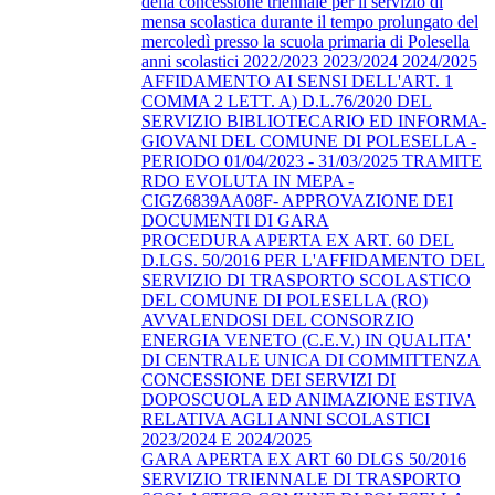
della concessione triennale per il servizio di
mensa scolastica durante il tempo prolungato del
mercoledì presso la scuola primaria di Polesella
anni scolastici 2022/2023 2023/2024 2024/2025
AFFIDAMENTO AI SENSI DELL'ART. 1
COMMA 2 LETT. A) D.L.76/2020 DEL
SERVIZIO BIBLIOTECARIO ED INFORMA-
GIOVANI DEL COMUNE DI POLESELLA -
PERIODO 01/04/2023 - 31/03/2025 TRAMITE
RDO EVOLUTA IN MEPA -
CIGZ6839AA08F- APPROVAZIONE DEI
DOCUMENTI DI GARA
PROCEDURA APERTA EX ART. 60 DEL
D.LGS. 50/2016 PER L'AFFIDAMENTO DEL
SERVIZIO DI TRASPORTO SCOLASTICO
DEL COMUNE DI POLESELLA (RO)
AVVALENDOSI DEL CONSORZIO
ENERGIA VENETO (C.E.V.) IN QUALITA'
DI CENTRALE UNICA DI COMMITTENZA
CONCESSIONE DEI SERVIZI DI
DOPOSCUOLA ED ANIMAZIONE ESTIVA
RELATIVA AGLI ANNI SCOLASTICI
2023/2024 E 2024/2025
GARA APERTA EX ART 60 DLGS 50/2016
SERVIZIO TRIENNALE DI TRASPORTO