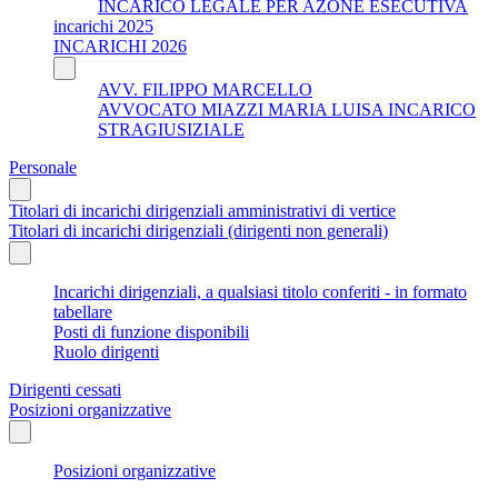
INCARICO LEGALE PER AZONE ESECUTIVA
incarichi 2025
INCARICHI 2026
AVV. FILIPPO MARCELLO
AVVOCATO MIAZZI MARIA LUISA INCARICO
STRAGIUSIZIALE
Personale
Titolari di incarichi dirigenziali amministrativi di vertice
Titolari di incarichi dirigenziali (dirigenti non generali)
Incarichi dirigenziali, a qualsiasi titolo conferiti - in formato
tabellare
Posti di funzione disponibili
Ruolo dirigenti
Dirigenti cessati
Posizioni organizzative
Posizioni organizzative