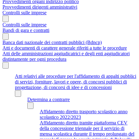
Provvedimenti organi indirizzo politico
Provvedimenti dirigenti amministrativi
Controlli sulle imprese
Controlli sulle imprese
Bandi di gara e contratti
Banca dati nazionale dei contratti pubblici (Bdncp)
Atti e documenti di carattere generale riferiti a tutte le procedure
Atti delle amministrazioni aggiudicatrici e degli enti aggiudicatori
distintamente per ogni procedura
Atti relativi alle procedure per l'affidamento di appalti pubblici
di servizi, forniture, lavori e opere, di concorsi pubblici di
progettazione, di concorsi di idee e di concessioni
Determina a contrarre
Affidamento diretto trasporto scolastico anno
scolastico 2022/2023
Affidamento diretto tramite piattaforma CEV
della concessione triennale per il servizio di
mensa scolastica durante il tempo prolungato del