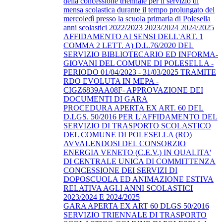
della concessione triennale per il servizio di
mensa scolastica durante il tempo prolungato del
mercoledì presso la scuola primaria di Polesella
anni scolastici 2022/2023 2023/2024 2024/2025
AFFIDAMENTO AI SENSI DELL'ART. 1
COMMA 2 LETT. A) D.L.76/2020 DEL
SERVIZIO BIBLIOTECARIO ED INFORMA-
GIOVANI DEL COMUNE DI POLESELLA -
PERIODO 01/04/2023 - 31/03/2025 TRAMITE
RDO EVOLUTA IN MEPA -
CIGZ6839AA08F- APPROVAZIONE DEI
DOCUMENTI DI GARA
PROCEDURA APERTA EX ART. 60 DEL
D.LGS. 50/2016 PER L'AFFIDAMENTO DEL
SERVIZIO DI TRASPORTO SCOLASTICO
DEL COMUNE DI POLESELLA (RO)
AVVALENDOSI DEL CONSORZIO
ENERGIA VENETO (C.E.V.) IN QUALITA'
DI CENTRALE UNICA DI COMMITTENZA
CONCESSIONE DEI SERVIZI DI
DOPOSCUOLA ED ANIMAZIONE ESTIVA
RELATIVA AGLI ANNI SCOLASTICI
2023/2024 E 2024/2025
GARA APERTA EX ART 60 DLGS 50/2016
SERVIZIO TRIENNALE DI TRASPORTO