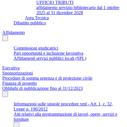
UFFICIO TRIBUTI
affidamento servizio bibliotecario dal 1 ottobre
2025 al 31 dicembre 2028
Area Tecnica
Dibattito pubblico
Affidamento
Commissioni giudicatrici
Pari opportunità e inclusione lavorativa
Affidamenti servizi pubblici locali (SPL)
Esecutiva
Sponsorizzazioni
Procedure di somma urgenza e di protezione civile
Finanza di progetto
Obblighi di pubblicazione fino al 31/12/2023
Informazioni sulle singole procedure xml - Art. 1, c. 32,
Legge n. 190/2012
Atti relativi alla programmazione di lavori, opere, servizi e
forniture