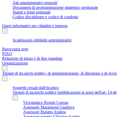
Atti amministrativi generali
Documenti di programmazione strategico gestionale
Statuti e leggi regionali
Codice disciplinare e codice di condotta
Oneri informativi per cittadini e imprese
Scadenzario obblighi amministrativi
Burocrazia zero
PIAO
Relazione di inizio e di fine mandato
Organizzazione
Titolari di incarichi politici, di amministrazione, di direzione o di gov
Soggetti cessati dall'incarico
Titolari di incarichi politici (pubblicazioni ai sensi dell'art. 14 d
Vicesindaco Rossin Lorena
Assessore Marangoni Gianluca
Assessore Buratto Andrea
Assessore esterno Chiarion Sandra