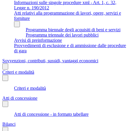
Informazioni sulle singole procedure xml - Art. 1, c. 32,
Legge n. 190/2012
Atti relativi alla programmazione di lavori, opere, servizi e
forniture
Programma biennale degli acquisiti di beni e servizi
Programma triennale dei lavori pubblici
Avvisi di preinformazione
Provvedimenti di esclusione e di ammissione dalle procedure
di gara
Sovvenzioni, contributi, sussidi, vantaggi economici
Criteri e modalità
Criteri e modalità
Atti di concessione
Atti di concessione - in formato tabellare
Bilanci