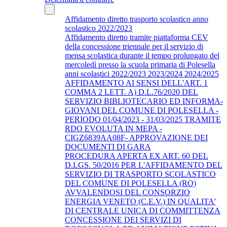
Affidamento diretto trasporto scolastico anno
scolastico 2022/2023
Affidamento diretto tramite piattaforma CEV
della concessione triennale per il servizio di
mensa scolastica durante il tempo prolungato del
mercoledì presso la scuola primaria di Polesella
anni scolastici 2022/2023 2023/2024 2024/2025
AFFIDAMENTO AI SENSI DELL'ART. 1
COMMA 2 LETT. A) D.L.76/2020 DEL
SERVIZIO BIBLIOTECARIO ED INFORMA-
GIOVANI DEL COMUNE DI POLESELLA -
PERIODO 01/04/2023 - 31/03/2025 TRAMITE
RDO EVOLUTA IN MEPA -
CIGZ6839AA08F- APPROVAZIONE DEI
DOCUMENTI DI GARA
PROCEDURA APERTA EX ART. 60 DEL
D.LGS. 50/2016 PER L'AFFIDAMENTO DEL
SERVIZIO DI TRASPORTO SCOLASTICO
DEL COMUNE DI POLESELLA (RO)
AVVALENDOSI DEL CONSORZIO
ENERGIA VENETO (C.E.V.) IN QUALITA'
DI CENTRALE UNICA DI COMMITTENZA
CONCESSIONE DEI SERVIZI DI