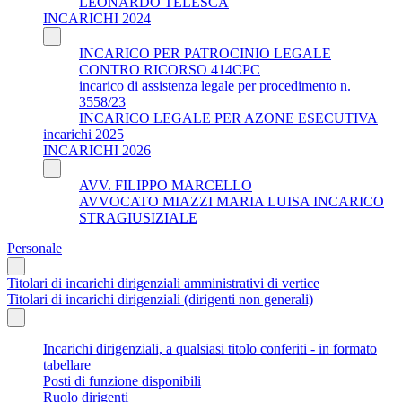
LEONARDO TELESCA
INCARICHI 2024
INCARICO PER PATROCINIO LEGALE
CONTRO RICORSO 414CPC
incarico di assistenza legale per procedimento n.
3558/23
INCARICO LEGALE PER AZONE ESECUTIVA
incarichi 2025
INCARICHI 2026
AVV. FILIPPO MARCELLO
AVVOCATO MIAZZI MARIA LUISA INCARICO
STRAGIUSIZIALE
Personale
Titolari di incarichi dirigenziali amministrativi di vertice
Titolari di incarichi dirigenziali (dirigenti non generali)
Incarichi dirigenziali, a qualsiasi titolo conferiti - in formato
tabellare
Posti di funzione disponibili
Ruolo dirigenti