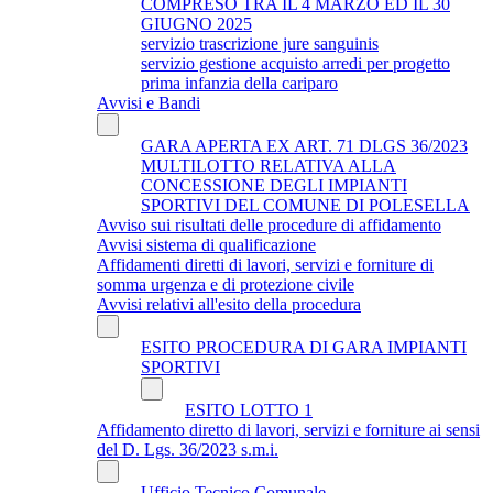
COMPRESO TRA IL 4 MARZO ED IL 30
GIUGNO 2025
servizio trascrizione jure sanguinis
servizio gestione acquisto arredi per progetto
prima infanzia della cariparo
Avvisi e Bandi
GARA APERTA EX ART. 71 DLGS 36/2023
MULTILOTTO RELATIVA ALLA
CONCESSIONE DEGLI IMPIANTI
SPORTIVI DEL COMUNE DI POLESELLA
Avviso sui risultati delle procedure di affidamento
Avvisi sistema di qualificazione
Affidamenti diretti di lavori, servizi e forniture di
somma urgenza e di protezione civile
Avvisi relativi all'esito della procedura
ESITO PROCEDURA DI GARA IMPIANTI
SPORTIVI
ESITO LOTTO 1
Affidamento diretto di lavori, servizi e forniture ai sensi
del D. Lgs. 36/2023 s.m.i.
Ufficio Tecnico Comunale