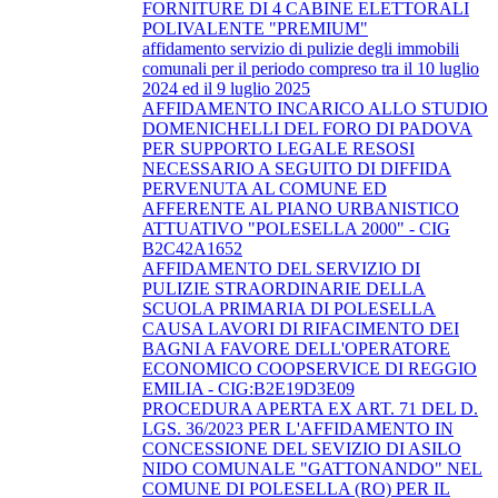
FORNITURE DI 4 CABINE ELETTORALI
POLIVALENTE "PREMIUM"
affidamento servizio di pulizie degli immobili
comunali per il periodo compreso tra il 10 luglio
2024 ed il 9 luglio 2025
AFFIDAMENTO INCARICO ALLO STUDIO
DOMENICHELLI DEL FORO DI PADOVA
PER SUPPORTO LEGALE RESOSI
NECESSARIO A SEGUITO DI DIFFIDA
PERVENUTA AL COMUNE ED
AFFERENTE AL PIANO URBANISTICO
ATTUATIVO "POLESELLA 2000" - CIG
B2C42A1652
AFFIDAMENTO DEL SERVIZIO DI
PULIZIE STRAORDINARIE DELLA
SCUOLA PRIMARIA DI POLESELLA
CAUSA LAVORI DI RIFACIMENTO DEI
BAGNI A FAVORE DELL'OPERATORE
ECONOMICO COOPSERVICE DI REGGIO
EMILIA - CIG:B2E19D3E09
PROCEDURA APERTA EX ART. 71 DEL D.
LGS. 36/2023 PER L'AFFIDAMENTO IN
CONCESSIONE DEL SEVIZIO DI ASILO
NIDO COMUNALE "GATTONANDO" NEL
COMUNE DI POLESELLA (RO) PER IL