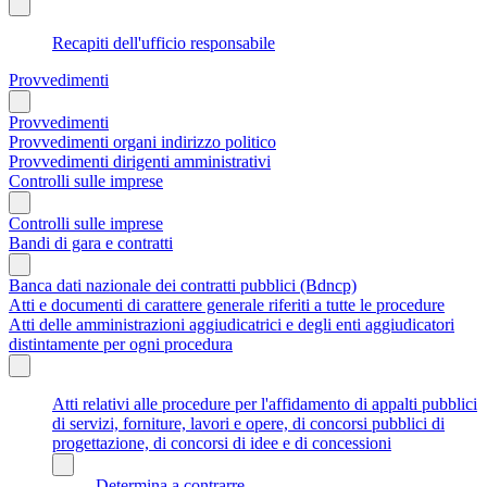
Recapiti dell'ufficio responsabile
Provvedimenti
Provvedimenti
Provvedimenti organi indirizzo politico
Provvedimenti dirigenti amministrativi
Controlli sulle imprese
Controlli sulle imprese
Bandi di gara e contratti
Banca dati nazionale dei contratti pubblici (Bdncp)
Atti e documenti di carattere generale riferiti a tutte le procedure
Atti delle amministrazioni aggiudicatrici e degli enti aggiudicatori
distintamente per ogni procedura
Atti relativi alle procedure per l'affidamento di appalti pubblici
di servizi, forniture, lavori e opere, di concorsi pubblici di
progettazione, di concorsi di idee e di concessioni
Determina a contrarre