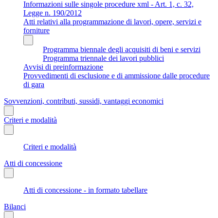
Informazioni sulle singole procedure xml - Art. 1, c. 32,
Legge n. 190/2012
Atti relativi alla programmazione di lavori, opere, servizi e
forniture
Programma biennale degli acquisiti di beni e servizi
Programma triennale dei lavori pubblici
Avvisi di preinformazione
Provvedimenti di esclusione e di ammissione dalle procedure
di gara
Sovvenzioni, contributi, sussidi, vantaggi economici
Criteri e modalità
Criteri e modalità
Atti di concessione
Atti di concessione - in formato tabellare
Bilanci