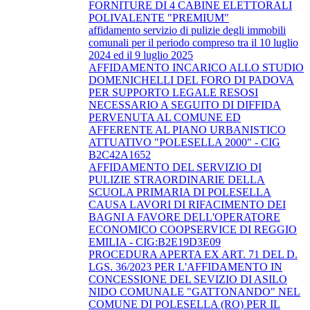
FORNITURE DI 4 CABINE ELETTORALI
POLIVALENTE "PREMIUM"
affidamento servizio di pulizie degli immobili
comunali per il periodo compreso tra il 10 luglio
2024 ed il 9 luglio 2025
AFFIDAMENTO INCARICO ALLO STUDIO
DOMENICHELLI DEL FORO DI PADOVA
PER SUPPORTO LEGALE RESOSI
NECESSARIO A SEGUITO DI DIFFIDA
PERVENUTA AL COMUNE ED
AFFERENTE AL PIANO URBANISTICO
ATTUATIVO "POLESELLA 2000" - CIG
B2C42A1652
AFFIDAMENTO DEL SERVIZIO DI
PULIZIE STRAORDINARIE DELLA
SCUOLA PRIMARIA DI POLESELLA
CAUSA LAVORI DI RIFACIMENTO DEI
BAGNI A FAVORE DELL'OPERATORE
ECONOMICO COOPSERVICE DI REGGIO
EMILIA - CIG:B2E19D3E09
PROCEDURA APERTA EX ART. 71 DEL D.
LGS. 36/2023 PER L'AFFIDAMENTO IN
CONCESSIONE DEL SEVIZIO DI ASILO
NIDO COMUNALE "GATTONANDO" NEL
COMUNE DI POLESELLA (RO) PER IL