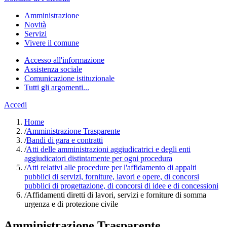
Amministrazione
Novità
Servizi
Vivere il comune
Accesso all'informazione
Assistenza sociale
Comunicazione istituzionale
Tutti gli argomenti...
Accedi
Home
/
Amministrazione Trasparente
/
Bandi di gara e contratti
/
Atti delle amministrazioni aggiudicatrici e degli enti
aggiudicatori distintamente per ogni procedura
/
Atti relativi alle procedure per l'affidamento di appalti
pubblici di servizi, forniture, lavori e opere, di concorsi
pubblici di progettazione, di concorsi di idee e di concessioni
/
Affidamenti diretti di lavori, servizi e forniture di somma
urgenza e di protezione civile
Amministrazione Trasparente