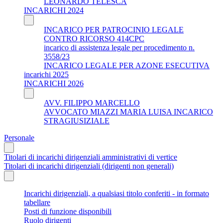
LEONARDO TELESCA
INCARICHI 2024
INCARICO PER PATROCINIO LEGALE
CONTRO RICORSO 414CPC
incarico di assistenza legale per procedimento n.
3558/23
INCARICO LEGALE PER AZONE ESECUTIVA
incarichi 2025
INCARICHI 2026
AVV. FILIPPO MARCELLO
AVVOCATO MIAZZI MARIA LUISA INCARICO
STRAGIUSIZIALE
Personale
Titolari di incarichi dirigenziali amministrativi di vertice
Titolari di incarichi dirigenziali (dirigenti non generali)
Incarichi dirigenziali, a qualsiasi titolo conferiti - in formato
tabellare
Posti di funzione disponibili
Ruolo dirigenti