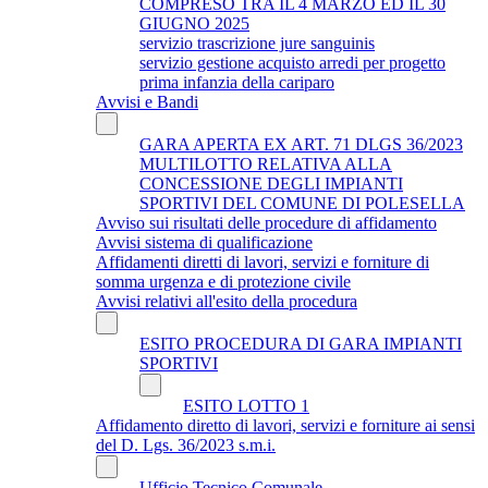
COMPRESO TRA IL 4 MARZO ED IL 30
GIUGNO 2025
servizio trascrizione jure sanguinis
servizio gestione acquisto arredi per progetto
prima infanzia della cariparo
Avvisi e Bandi
GARA APERTA EX ART. 71 DLGS 36/2023
MULTILOTTO RELATIVA ALLA
CONCESSIONE DEGLI IMPIANTI
SPORTIVI DEL COMUNE DI POLESELLA
Avviso sui risultati delle procedure di affidamento
Avvisi sistema di qualificazione
Affidamenti diretti di lavori, servizi e forniture di
somma urgenza e di protezione civile
Avvisi relativi all'esito della procedura
ESITO PROCEDURA DI GARA IMPIANTI
SPORTIVI
ESITO LOTTO 1
Affidamento diretto di lavori, servizi e forniture ai sensi
del D. Lgs. 36/2023 s.m.i.
Ufficio Tecnico Comunale