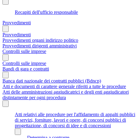
Recapiti dell'ufficio responsabile
Provvedimenti
Provvedimenti
Provvedimenti organi indirizzo politico
Provvedimenti dirigenti amministrativi
Controlli sulle imprese
Controlli sulle imprese
Bandi di gara e contratti
Banca dati nazionale dei contratti pubblici (Bdncp)
Atti e documenti di carattere generale riferiti a tutte le procedure
Atti delle amministrazioni aggiudicatrici e degli enti aggiudicatori
distintamente per ogni procedura
Atti relativi alle procedure per l'affidamento di appalti pubblici
di servizi, forniture, lavori e opere, di concorsi pubblici di
progettazione, di concorsi di idee e di concessioni
Determina a contrarre