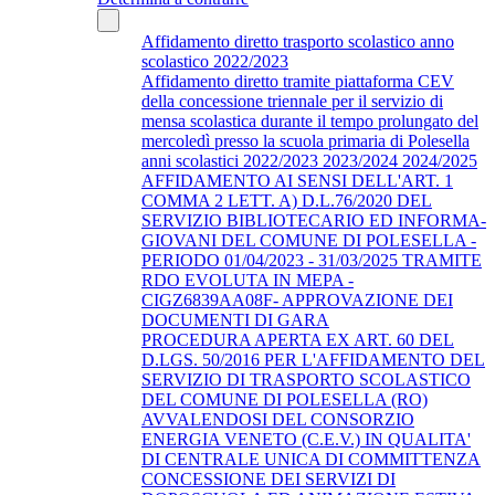
Affidamento diretto trasporto scolastico anno
scolastico 2022/2023
Affidamento diretto tramite piattaforma CEV
della concessione triennale per il servizio di
mensa scolastica durante il tempo prolungato del
mercoledì presso la scuola primaria di Polesella
anni scolastici 2022/2023 2023/2024 2024/2025
AFFIDAMENTO AI SENSI DELL'ART. 1
COMMA 2 LETT. A) D.L.76/2020 DEL
SERVIZIO BIBLIOTECARIO ED INFORMA-
GIOVANI DEL COMUNE DI POLESELLA -
PERIODO 01/04/2023 - 31/03/2025 TRAMITE
RDO EVOLUTA IN MEPA -
CIGZ6839AA08F- APPROVAZIONE DEI
DOCUMENTI DI GARA
PROCEDURA APERTA EX ART. 60 DEL
D.LGS. 50/2016 PER L'AFFIDAMENTO DEL
SERVIZIO DI TRASPORTO SCOLASTICO
DEL COMUNE DI POLESELLA (RO)
AVVALENDOSI DEL CONSORZIO
ENERGIA VENETO (C.E.V.) IN QUALITA'
DI CENTRALE UNICA DI COMMITTENZA
CONCESSIONE DEI SERVIZI DI