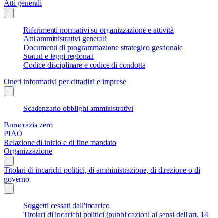
Atti generali
Riferimenti normativi su organizzazione e attività
Atti amministrativi generali
Documenti di programmazione strategico gestionale
Statuti e leggi regionali
Codice disciplinare e codice di condotta
Oneri informativi per cittadini e imprese
Scadenzario obblighi amministrativi
Burocrazia zero
PIAO
Relazione di inizio e di fine mandato
Organizzazione
Titolari di incarichi politici, di amministrazione, di direzione o di
governo
Soggetti cessati dall'incarico
Titolari di incarichi politici (pubblicazioni ai sensi dell'art. 14