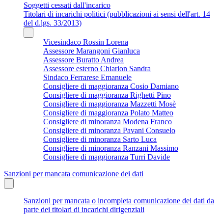
Soggetti cessati dall'incarico
Titolari di incarichi politici (pubblicazioni ai sensi dell'art. 14
del d.lgs. 33/2013)
Vicesindaco Rossin Lorena
Assessore Marangoni Gianluca
Assessore Buratto Andrea
Assessore esterno Chiarion Sandra
Sindaco Ferrarese Emanuele
Consigliere di maggioranza Cosio Damiano
Consigliere di maggioranza Righetti Pino
Consigliere di maggioranza Mazzetti Mosè
Consigliere di maggioranza Polato Matteo
Consigliere di minoranza Modena Franco
Consigliere di minoranza Pavani Consuelo
Consigliere di minoranza Sarto Luca
Consigliere di minoranza Ranzani Massimo
Consigliere di maggioranza Turri Davide
Sanzioni per mancata comunicazione dei dati
Sanzioni per mancata o incompleta comunicazione dei dati da
parte dei titolari di incarichi dirigenziali