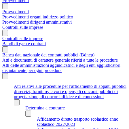
Provvedimenti
Provvedimenti
Provvedimenti organi indirizzo politico
Provvedimenti dirigenti amministrativi
Controlli sulle imprese
Controlli sulle imprese
Bandi di gara e contratti
Banca dati nazionale dei contratti pubblici (Bdncp)
Atti e documenti di carattere generale riferiti a tutte le procedure
Atti delle amministrazioni aggiudicatrici e degli enti aggiudicatori
distintamente per ogni procedura
Atti relativi alle procedure per l'affidamento di appalti pubblici
di servizi, forniture, lavori e opere, di concorsi pubblici di
progettazione, di concorsi di idee e di concessioni
Determina a contrarre
Affidamento diretto trasporto scolastico anno
scolastico 2022/2023