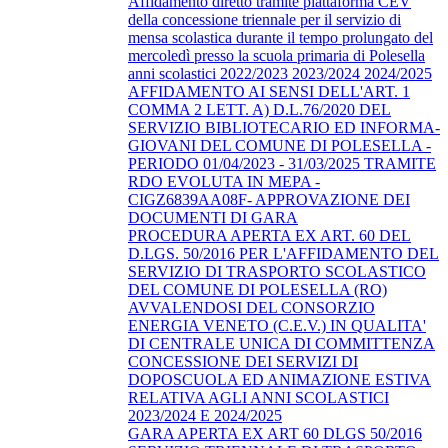
Affidamento diretto tramite piattaforma CEV
della concessione triennale per il servizio di
mensa scolastica durante il tempo prolungato del
mercoledì presso la scuola primaria di Polesella
anni scolastici 2022/2023 2023/2024 2024/2025
AFFIDAMENTO AI SENSI DELL'ART. 1
COMMA 2 LETT. A) D.L.76/2020 DEL
SERVIZIO BIBLIOTECARIO ED INFORMA-
GIOVANI DEL COMUNE DI POLESELLA -
PERIODO 01/04/2023 - 31/03/2025 TRAMITE
RDO EVOLUTA IN MEPA -
CIGZ6839AA08F- APPROVAZIONE DEI
DOCUMENTI DI GARA
PROCEDURA APERTA EX ART. 60 DEL
D.LGS. 50/2016 PER L'AFFIDAMENTO DEL
SERVIZIO DI TRASPORTO SCOLASTICO
DEL COMUNE DI POLESELLA (RO)
AVVALENDOSI DEL CONSORZIO
ENERGIA VENETO (C.E.V.) IN QUALITA'
DI CENTRALE UNICA DI COMMITTENZA
CONCESSIONE DEI SERVIZI DI
DOPOSCUOLA ED ANIMAZIONE ESTIVA
RELATIVA AGLI ANNI SCOLASTICI
2023/2024 E 2024/2025
GARA APERTA EX ART 60 DLGS 50/2016