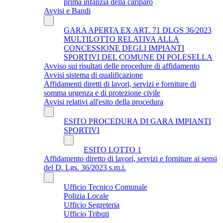
prima infanzia della cariparo
Avvisi e Bandi
GARA APERTA EX ART. 71 DLGS 36/2023
MULTILOTTO RELATIVA ALLA
CONCESSIONE DEGLI IMPIANTI
SPORTIVI DEL COMUNE DI POLESELLA
Avviso sui risultati delle procedure di affidamento
Avvisi sistema di qualificazione
Affidamenti diretti di lavori, servizi e forniture di
somma urgenza e di protezione civile
Avvisi relativi all'esito della procedura
ESITO PROCEDURA DI GARA IMPIANTI
SPORTIVI
ESITO LOTTO 1
Affidamento diretto di lavori, servizi e forniture ai sensi
del D. Lgs. 36/2023 s.m.i.
Ufficio Tecnico Comunale
Polizia Locale
Ufficio Segreteria
Ufficio Tributi