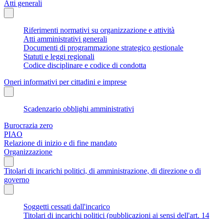
Atti generali
Riferimenti normativi su organizzazione e attività
Atti amministrativi generali
Documenti di programmazione strategico gestionale
Statuti e leggi regionali
Codice disciplinare e codice di condotta
Oneri informativi per cittadini e imprese
Scadenzario obblighi amministrativi
Burocrazia zero
PIAO
Relazione di inizio e di fine mandato
Organizzazione
Titolari di incarichi politici, di amministrazione, di direzione o di
governo
Soggetti cessati dall'incarico
Titolari di incarichi politici (pubblicazioni ai sensi dell'art. 14