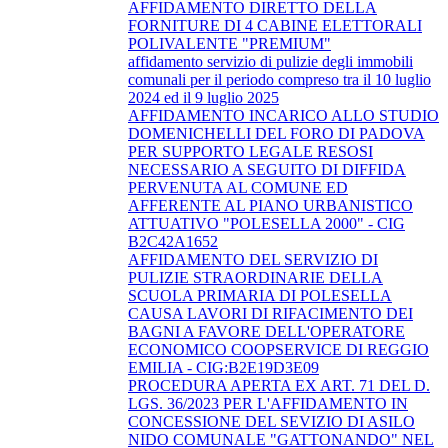
AFFIDAMENTO DIRETTO DELLA
FORNITURE DI 4 CABINE ELETTORALI
POLIVALENTE "PREMIUM"
affidamento servizio di pulizie degli immobili
comunali per il periodo compreso tra il 10 luglio
2024 ed il 9 luglio 2025
AFFIDAMENTO INCARICO ALLO STUDIO
DOMENICHELLI DEL FORO DI PADOVA
PER SUPPORTO LEGALE RESOSI
NECESSARIO A SEGUITO DI DIFFIDA
PERVENUTA AL COMUNE ED
AFFERENTE AL PIANO URBANISTICO
ATTUATIVO "POLESELLA 2000" - CIG
B2C42A1652
AFFIDAMENTO DEL SERVIZIO DI
PULIZIE STRAORDINARIE DELLA
SCUOLA PRIMARIA DI POLESELLA
CAUSA LAVORI DI RIFACIMENTO DEI
BAGNI A FAVORE DELL'OPERATORE
ECONOMICO COOPSERVICE DI REGGIO
EMILIA - CIG:B2E19D3E09
PROCEDURA APERTA EX ART. 71 DEL D.
LGS. 36/2023 PER L'AFFIDAMENTO IN
CONCESSIONE DEL SEVIZIO DI ASILO
NIDO COMUNALE "GATTONANDO" NEL