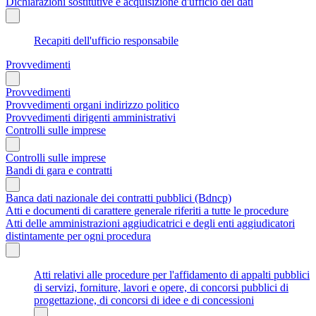
Dichiarazioni sostitutive e acquisizione d'ufficio dei dati
Recapiti dell'ufficio responsabile
Provvedimenti
Provvedimenti
Provvedimenti organi indirizzo politico
Provvedimenti dirigenti amministrativi
Controlli sulle imprese
Controlli sulle imprese
Bandi di gara e contratti
Banca dati nazionale dei contratti pubblici (Bdncp)
Atti e documenti di carattere generale riferiti a tutte le procedure
Atti delle amministrazioni aggiudicatrici e degli enti aggiudicatori
distintamente per ogni procedura
Atti relativi alle procedure per l'affidamento di appalti pubblici
di servizi, forniture, lavori e opere, di concorsi pubblici di
progettazione, di concorsi di idee e di concessioni