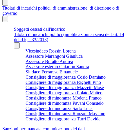
Titolari di incarichi politici, di amministrazione, di direzione o di
governo
Soggetti cessati dall'incarico
Titolari di incarichi politici (pubblicazioni ai sensi dell'art. 14
del d.lgs. 33/2013)
Vicesindaco Rossin Lorena
Assessore Marangoni Gianluca
Assessore Buratto Andrea
Assessore esterno Chiarion Sandra
Sindaco Ferrarese Emanuele
Consigliere di maggioranza Cosio Damiano
Consigliere di maggioranza Righetti Pino
Consigliere di maggioranza Mazzetti Mosè
Consigliere di maggioranza Polato Matteo
Consigliere di minoranza Modena Franco
Consigliere di minoranza Pavani Consuelo
Consigliere di minoranza Sarto Luca
Consigliere di minoranza Ranzani Massimo
Consigliere di maggioranza Turri Davide
Sanzioni per mancata comunicazione dei dati