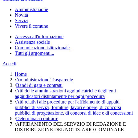
Amministrazione
Novità
Servizi
Vivere il comune
Accesso all'informazione
Assistenza sociale
Comunicazione istituzionale
Tutti gli argomenti...
Accedi
Home
/
Amministrazione Trasparente
/
Bandi di gara e contratti
/
Atti delle amministrazioni aggiudicatrici e degli enti
aggiudicatori distintamente per ogni procedura
/
Atti relativi alle procedure per l'affidamento di appalti
pubblici di servizi, forniture, lavori e opere, di concorsi
pubblici di progettazione, di concorsi di idee e di concessioni
/
Determina a contrarre
/
AFFIDAMENTO DEL SERVZIO DI REDAZIONE E
DISTRIBUZIONE DEL NOTIZIARIO COMUNALE