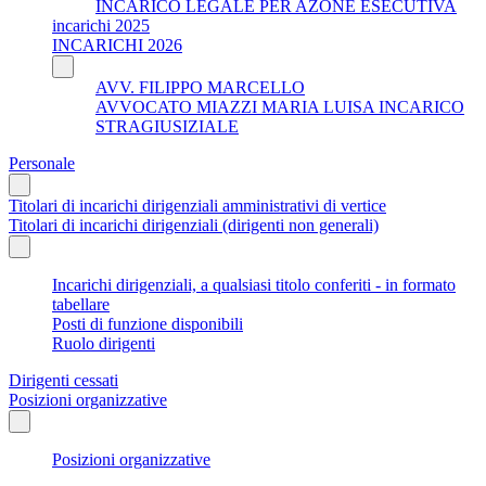
INCARICO LEGALE PER AZONE ESECUTIVA
incarichi 2025
INCARICHI 2026
AVV. FILIPPO MARCELLO
AVVOCATO MIAZZI MARIA LUISA INCARICO
STRAGIUSIZIALE
Personale
Titolari di incarichi dirigenziali amministrativi di vertice
Titolari di incarichi dirigenziali (dirigenti non generali)
Incarichi dirigenziali, a qualsiasi titolo conferiti - in formato
tabellare
Posti di funzione disponibili
Ruolo dirigenti
Dirigenti cessati
Posizioni organizzative
Posizioni organizzative