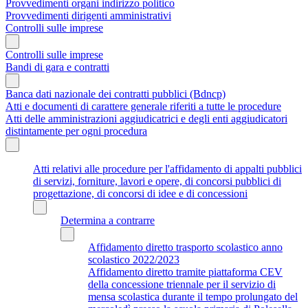
Provvedimenti organi indirizzo politico
Provvedimenti dirigenti amministrativi
Controlli sulle imprese
Controlli sulle imprese
Bandi di gara e contratti
Banca dati nazionale dei contratti pubblici (Bdncp)
Atti e documenti di carattere generale riferiti a tutte le procedure
Atti delle amministrazioni aggiudicatrici e degli enti aggiudicatori
distintamente per ogni procedura
Atti relativi alle procedure per l'affidamento di appalti pubblici
di servizi, forniture, lavori e opere, di concorsi pubblici di
progettazione, di concorsi di idee e di concessioni
Determina a contrarre
Affidamento diretto trasporto scolastico anno
scolastico 2022/2023
Affidamento diretto tramite piattaforma CEV
della concessione triennale per il servizio di
mensa scolastica durante il tempo prolungato del