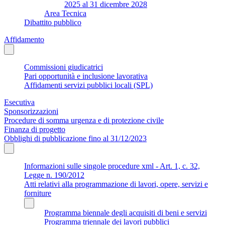
2025 al 31 dicembre 2028
Area Tecnica
Dibattito pubblico
Affidamento
Commissioni giudicatrici
Pari opportunità e inclusione lavorativa
Affidamenti servizi pubblici locali (SPL)
Esecutiva
Sponsorizzazioni
Procedure di somma urgenza e di protezione civile
Finanza di progetto
Obblighi di pubblicazione fino al 31/12/2023
Informazioni sulle singole procedure xml - Art. 1, c. 32,
Legge n. 190/2012
Atti relativi alla programmazione di lavori, opere, servizi e
forniture
Programma biennale degli acquisiti di beni e servizi
Programma triennale dei lavori pubblici