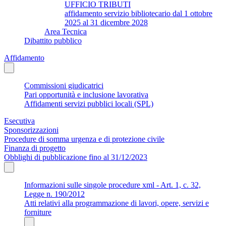
UFFICIO TRIBUTI
affidamento servizio bibliotecario dal 1 ottobre
2025 al 31 dicembre 2028
Area Tecnica
Dibattito pubblico
Affidamento
Commissioni giudicatrici
Pari opportunità e inclusione lavorativa
Affidamenti servizi pubblici locali (SPL)
Esecutiva
Sponsorizzazioni
Procedure di somma urgenza e di protezione civile
Finanza di progetto
Obblighi di pubblicazione fino al 31/12/2023
Informazioni sulle singole procedure xml - Art. 1, c. 32,
Legge n. 190/2012
Atti relativi alla programmazione di lavori, opere, servizi e
forniture