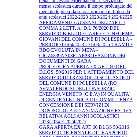
della concessione triennale per il servizio di
mensa scolastica durante il tempo prolungato del
mercoledì presso la scuola primaria di Polesella
anni scolastici 2022/2023 2023/2024 2024/2025
AFFIDAMENTO AI SENSI DELL'ART. 1
COMMA 2 LETT. A) D.L.76/2020 DEL
SERVIZIO BIBLIOTECARIO ED INFORMA-
GIOVANI DEL COMUNE DI POLESELLA -
PERIODO 01/04/2023 - 31/03/2025 TRAMITE
RDO EVOLUTA IN MEPA -
CIGZ6839AA08F- APPROVAZIONE DEI
DOCUMENTI DI GARA
PROCEDURA APERTA EX ART. 60 DEL
D.LGS. 50/2016 PER L'AFFIDAMENTO DEL
SERVIZIO DI TRASPORTO SCOLASTICO
DEL COMUNE DI POLESELLA (RO)
AVVALENDOSI DEL CONSORZIO
ENERGIA VENETO (C.E.V.) IN QUALITA'
DI CENTRALE UNICA DI COMMITTENZA
CONCESSIONE DEI SERVIZI DI
DOPOSCUOLA ED ANIMAZIONE ESTIVA
RELATIVA AGLI ANNI SCOLASTICI
2023/2024 E 2024/2025
GARA APERTA EX ART 60 DLGS 50/2016
SERVIZIO TRIENNALE DI TRASPORTO