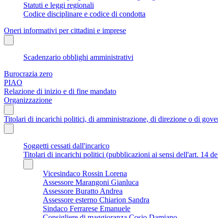
Statuti e leggi regionali
Codice disciplinare e codice di condotta
Oneri informativi per cittadini e imprese
Scadenzario obblighi amministrativi
Burocrazia zero
PIAO
Relazione di inizio e di fine mandato
Organizzazione
Titolari di incarichi politici, di amministrazione, di direzione o di gov
Soggetti cessati dall'incarico
Titolari di incarichi politici (pubblicazioni ai sensi dell'art. 14 d
Vicesindaco Rossin Lorena
Assessore Marangoni Gianluca
Assessore Buratto Andrea
Assessore esterno Chiarion Sandra
Sindaco Ferrarese Emanuele
Consigliere di maggioranza Cosio Damiano