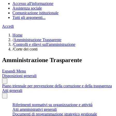
Accesso all'informazione
Assistenza sociale
Comunicazione istituzionale
Tutti gli argomenti...
Accedi
Home
/
Amministrazione Trasparente
/
Controlli e rilievi sull'amministrazione
/
Corte dei conti
Amministrazione Trasparente
Espandi Menu
Disposizioni generali
Piano triennale per prevenzione della corruzione e della trasparenza
Atti generali
Riferimenti normativi su organizzazione e attività
Atti amministrativi generali
Documenti di programmazione strategico gestionale