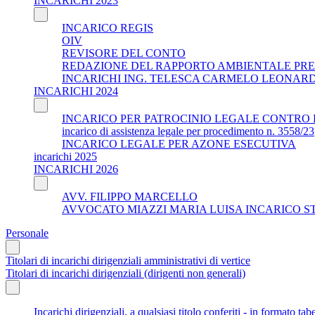
INCARICHI 2023
INCARICO REGIS
OIV
REVISORE DEL CONTO
REDAZIONE DEL RAPPORTO AMBIENTALE PRE
INCARICHI ING. TELESCA CARMELO LEONAR
INCARICHI 2024
INCARICO PER PATROCINIO LEGALE CONTRO 
incarico di assistenza legale per procedimento n. 3558/23
INCARICO LEGALE PER AZONE ESECUTIVA
incarichi 2025
INCARICHI 2026
AVV. FILIPPO MARCELLO
AVVOCATO MIAZZI MARIA LUISA INCARICO S
Personale
Titolari di incarichi dirigenziali amministrativi di vertice
Titolari di incarichi dirigenziali (dirigenti non generali)
Incarichi dirigenziali, a qualsiasi titolo conferiti - in formato tab