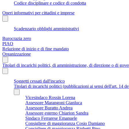
Codice disciplinare e codice di condotta
Oneri informativi per cittadini e imprese
Scadenzario obblighi amministrativi
Burocrazia zero
PIAO
Relazione di inizio e di fine mandato
Organizzazione
Titolari di incarichi politici, di amministrazione, di direzione o di gov
Soggetti cessati dall'incarico
Titolari di incarichi politici (pubblicazioni ai sensi dell'art. 14 d
Vicesindaco Rossin Lorena
Assessore Marangoni Gianluca
Assessore Buratto Andrea
Assessore esterno Chiarion Sandra
Sindaco Ferrarese Emanuele
Consigliere di maggioranza Cosio Damiano
Consigliere di maggioranza Righetti Pino