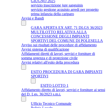
GIUGNO 2025
servizio trascrizione jure sanguinis
servizio gestione acquisto arredi per progetto
prima infanzia della cariparo
Avvisi e Bandi
GARA APERTA EX ART. 71 DLGS 36/2023
MULTILOTTO RELATIVA ALLA
CONCESSIONE DEGLI IMPIANTI
SPORTIVI DEL COMUNE DI POLESELLA
Avviso sui risultati delle procedure di affidamento
Avvisi sistema di qualificazione
Affidamenti diretti di lavori, servizi e forniture di
somma urgenza e di protezione civile
Avvisi relativi all'esito della procedura
ESITO PROCEDURA DI GARA IMPIANTI
SPORTIVI
ESITO LOTTO 1
Affidamento diretto di lavori, servizi e forniture ai sensi
del D. Lgs. 36/2023 s.m.i.
Ufficio Tecnico Comunale
Polizia Locale