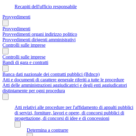
Recapiti dell'ufficio responsabile
Provvedimenti
Provvedimenti
Provvedimenti organi indirizzo politico
Provvedimenti dirigenti amministrativi
Controlli sulle imprese
Controlli sulle imprese
Bandi di gara e contratti
Banca dati nazionale dei contratti pubblici (Bdncp)
Atti e documenti di carattere generale riferiti a tutte le procedure
Atti delle amministrazioni aggiudicatrici e degli enti aggiudicatori
distintamente per ogni procedura
Atti relativi alle procedure per l'affidamento di appalti pubblici
di servizi, forniture, lavori e opere, di concorsi pubblici di
progettazione, di concorsi di idee e di concessioni
Determina a contrarre