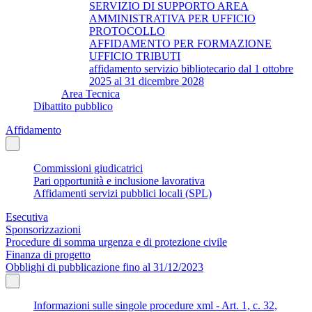
SERVIZIO DI SUPPORTO AREA
AMMINISTRATIVA PER UFFICIO
PROTOCOLLO
AFFIDAMENTO PER FORMAZIONE
UFFICIO TRIBUTI
affidamento servizio bibliotecario dal 1 ottobre
2025 al 31 dicembre 2028
Area Tecnica
Dibattito pubblico
Affidamento
Commissioni giudicatrici
Pari opportunità e inclusione lavorativa
Affidamenti servizi pubblici locali (SPL)
Esecutiva
Sponsorizzazioni
Procedure di somma urgenza e di protezione civile
Finanza di progetto
Obblighi di pubblicazione fino al 31/12/2023
Informazioni sulle singole procedure xml - Art. 1, c. 32,