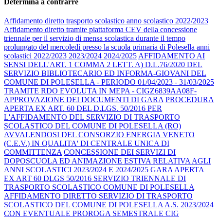
Determina a contrarre
Affidamento diretto trasporto scolastico anno scolastico 2022/2023
Affidamento diretto tramite piattaforma CEV della concessione
triennale per il servizio di mensa scolastica durante il tempo
prolungato del mercoledì presso la scuola primaria di Polesella anni
scolastici 2022/2023 2023/2024 2024/2025
AFFIDAMENTO AI
SENSI DELL'ART. 1 COMMA 2 LETT. A) D.L.76/2020 DEL
SERVIZIO BIBLIOTECARIO ED INFORMA-GIOVANI DEL
COMUNE DI POLESELLA - PERIODO 01/04/2023 - 31/03/2025
TRAMITE RDO EVOLUTA IN MEPA - CIGZ6839AA08F-
APPROVAZIONE DEI DOCUMENTI DI GARA
PROCEDURA
APERTA EX ART. 60 DEL D.LGS. 50/2016 PER
L'AFFIDAMENTO DEL SERVIZIO DI TRASPORTO
SCOLASTICO DEL COMUNE DI POLESELLA (RO)
AVVALENDOSI DEL CONSORZIO ENERGIA VENETO
(C.E.V.) IN QUALITA' DI CENTRALE UNICA DI
COMMITTENZA
CONCESSIONE DEI SERVIZI DI
DOPOSCUOLA ED ANIMAZIONE ESTIVA RELATIVA AGLI
ANNI SCOLASTICI 2023/2024 E 2024/2025
GARA APERTA
EX ART 60 DLGS 50/2016 SERVIZIO TRIENNALE DI
TRASPORTO SCOLASTICO COMUNE DI POLESELLA
AFFIDAMENTO DIRETTO SERVIZIO DI TRASPORTO
SCOLASTICO DEL COMUNE DI POLESELLA A.S. 2023/2024
CON EVENTUALE PROROGA SEMESTRALE CIG