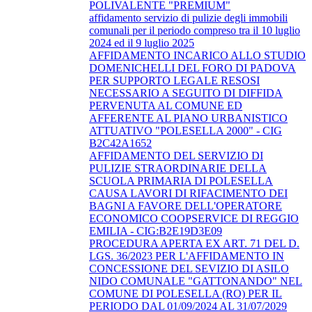
POLIVALENTE "PREMIUM"
affidamento servizio di pulizie degli immobili
comunali per il periodo compreso tra il 10 luglio
2024 ed il 9 luglio 2025
AFFIDAMENTO INCARICO ALLO STUDIO
DOMENICHELLI DEL FORO DI PADOVA
PER SUPPORTO LEGALE RESOSI
NECESSARIO A SEGUITO DI DIFFIDA
PERVENUTA AL COMUNE ED
AFFERENTE AL PIANO URBANISTICO
ATTUATIVO "POLESELLA 2000" - CIG
B2C42A1652
AFFIDAMENTO DEL SERVIZIO DI
PULIZIE STRAORDINARIE DELLA
SCUOLA PRIMARIA DI POLESELLA
CAUSA LAVORI DI RIFACIMENTO DEI
BAGNI A FAVORE DELL'OPERATORE
ECONOMICO COOPSERVICE DI REGGIO
EMILIA - CIG:B2E19D3E09
PROCEDURA APERTA EX ART. 71 DEL D.
LGS. 36/2023 PER L'AFFIDAMENTO IN
CONCESSIONE DEL SEVIZIO DI ASILO
NIDO COMUNALE "GATTONANDO" NEL
COMUNE DI POLESELLA (RO) PER IL
PERIODO DAL 01/09/2024 AL 31/07/2029