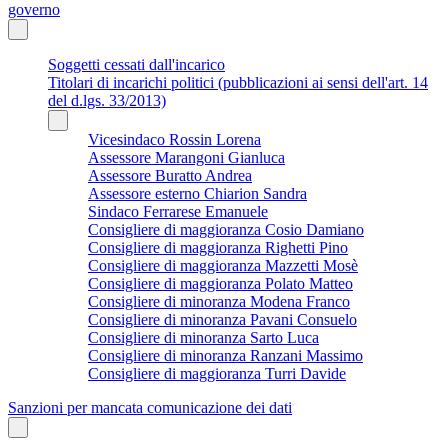
governo
Soggetti cessati dall'incarico
Titolari di incarichi politici (pubblicazioni ai sensi dell'art. 14
del d.lgs. 33/2013)
Vicesindaco Rossin Lorena
Assessore Marangoni Gianluca
Assessore Buratto Andrea
Assessore esterno Chiarion Sandra
Sindaco Ferrarese Emanuele
Consigliere di maggioranza Cosio Damiano
Consigliere di maggioranza Righetti Pino
Consigliere di maggioranza Mazzetti Mosè
Consigliere di maggioranza Polato Matteo
Consigliere di minoranza Modena Franco
Consigliere di minoranza Pavani Consuelo
Consigliere di minoranza Sarto Luca
Consigliere di minoranza Ranzani Massimo
Consigliere di maggioranza Turri Davide
Sanzioni per mancata comunicazione dei dati