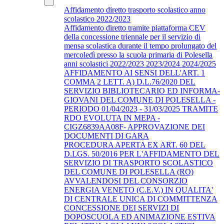
Affidamento diretto trasporto scolastico anno
scolastico 2022/2023
Affidamento diretto tramite piattaforma CEV
della concessione triennale per il servizio di
mensa scolastica durante il tempo prolungato del
mercoledì presso la scuola primaria di Polesella
anni scolastici 2022/2023 2023/2024 2024/2025
AFFIDAMENTO AI SENSI DELL'ART. 1
COMMA 2 LETT. A) D.L.76/2020 DEL
SERVIZIO BIBLIOTECARIO ED INFORMA-
GIOVANI DEL COMUNE DI POLESELLA -
PERIODO 01/04/2023 - 31/03/2025 TRAMITE
RDO EVOLUTA IN MEPA -
CIGZ6839AA08F- APPROVAZIONE DEI
DOCUMENTI DI GARA
PROCEDURA APERTA EX ART. 60 DEL
D.LGS. 50/2016 PER L'AFFIDAMENTO DEL
SERVIZIO DI TRASPORTO SCOLASTICO
DEL COMUNE DI POLESELLA (RO)
AVVALENDOSI DEL CONSORZIO
ENERGIA VENETO (C.E.V.) IN QUALITA'
DI CENTRALE UNICA DI COMMITTENZA
CONCESSIONE DEI SERVIZI DI
DOPOSCUOLA ED ANIMAZIONE ESTIVA