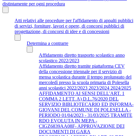
distintamente per ogni procedura
Atti relativi alle procedure per l'affidamento di appalti pubblici
di servizi, forniture, lavori e opere, di concorsi pubblici di
progettazione, di concorsi di idee e di concessioni
Determina a contrarre
Affidamento diretto trasporto scolastico anno
scolastico 2022/2023
Affidamento diretto tramite piattaforma CEV
della concessione triennale per il servizio di
mensa scolastica durante il tempo prolungato del
mercoledì presso la scuola primaria di Polesella
anni scolastici 2022/2023 2023/2024 2024/2025
AFFIDAMENTO AI SENSI DELL'ART. 1
COMMA 2 LETT. A) D.L.76/2020 DEL
SERVIZIO BIBLIOTECARIO ED INFORMA-
GIOVANI DEL COMUNE DI POLESELLA -
PERIODO 01/04/2023 - 31/03/2025 TRAMITE
RDO EVOLUTA IN MEPA -
CIGZ6839AA08F- APPROVAZIONE DEI
DOCUMENTI DI GARA