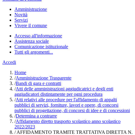
Amministrazione
Novità
Servizi
Vivere il comune
Accesso all'informazione
Assistenza sociale
Comunicazione istituzionale
Tutti gli argomenti...
Accedi
Home
/
Amministrazione Trasparente
/
Bandi di gara e contratti
/
Atti delle amministrazioni aggiudicatrici e degli enti
aggiudicatori distintamente per ogni procedura
/
Atti relativi alle procedure per l'affidamento di appalti
pubblici di servizi, forniture, lavori e opere, di concorsi
pubblici di progettazione, di concorsi di idee e di concessioni
/
Determina a contrarre
/
Affidamento diretto trasporto scolastico anno scolastico
2022/2023
/
AFFIDAMENTO TRAMITE TRATTATIVA DIRETTA N.