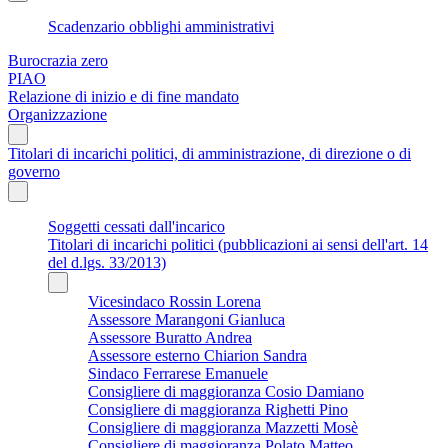
Scadenzario obblighi amministrativi
Burocrazia zero
PIAO
Relazione di inizio e di fine mandato
Organizzazione
Titolari di incarichi politici, di amministrazione, di direzione o di
governo
Soggetti cessati dall'incarico
Titolari di incarichi politici (pubblicazioni ai sensi dell'art. 14
del d.lgs. 33/2013)
Vicesindaco Rossin Lorena
Assessore Marangoni Gianluca
Assessore Buratto Andrea
Assessore esterno Chiarion Sandra
Sindaco Ferrarese Emanuele
Consigliere di maggioranza Cosio Damiano
Consigliere di maggioranza Righetti Pino
Consigliere di maggioranza Mazzetti Mosè
Consigliere di maggioranza Polato Matteo