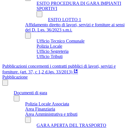
ESITO PROCEDURA DI GARA IMPIANTI
SPORTIVI
ESITO LOTTO 1
Affidamento diretto di lavori, servizi e forniture ai sensi
del D. Lgs. 36/2023 s.m.i.
Ufficio Tecnico Comunale
Polizia Locale
Ufficio Segreteria
Ufficio Tributi
Pubblicazioni concernenti i contratti pubblici di lavori, servizi e
forniture. (art. 37, c 1,2 d.lgs. 33/2013)
Pubblicazione
Documenti di gara
Polizia Locale Associata
Area Finanziaria
Area Amministrativa e tributi
GARA APERTA DEL TRASPORTO