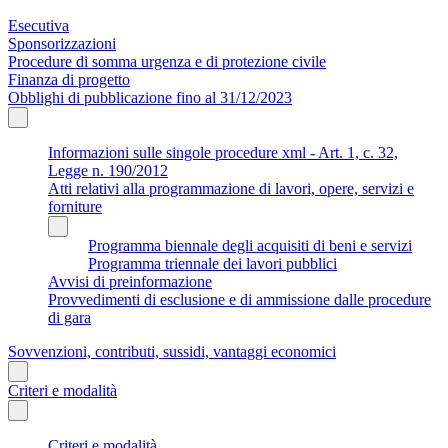
Esecutiva
Sponsorizzazioni
Procedure di somma urgenza e di protezione civile
Finanza di progetto
Obblighi di pubblicazione fino al 31/12/2023
Informazioni sulle singole procedure xml - Art. 1, c. 32,
Legge n. 190/2012
Atti relativi alla programmazione di lavori, opere, servizi e
forniture
Programma biennale degli acquisiti di beni e servizi
Programma triennale dei lavori pubblici
Avvisi di preinformazione
Provvedimenti di esclusione e di ammissione dalle procedure
di gara
Sovvenzioni, contributi, sussidi, vantaggi economici
Criteri e modalità
Criteri e modalità