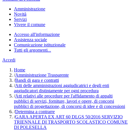
Amministrazione
Novità
Servizi
Vivere il comune
Accesso all'informazione
Assistenza sociale
Comunicazione istituzionale
Tutti gli argomenti...
Accedi
Home
/
Amministrazione Trasparente
/
Bandi di gara e contratti
/
Atti delle amministrazioni aggiudicatrici e degli enti
aggiudicatori distintamente per ogni procedura
/
Atti relativi alle procedure per l'affidamento di appalti
pubblici di servizi, forniture, lavori e opere, di concorsi
pubblici di progettazione, di concorsi di idee e di concessioni
/
Determina a contrarre
/
GARA APERTA EX ART 60 DLGS 50/2016 SERVIZIO
TRIENNALE DI TRASPORTO SCOLASTICO COMUNE
DI POLESELLA