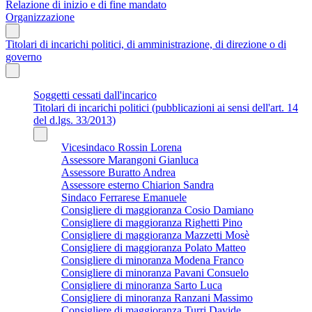
Relazione di inizio e di fine mandato
Organizzazione
Titolari di incarichi politici, di amministrazione, di direzione o di
governo
Soggetti cessati dall'incarico
Titolari di incarichi politici (pubblicazioni ai sensi dell'art. 14
del d.lgs. 33/2013)
Vicesindaco Rossin Lorena
Assessore Marangoni Gianluca
Assessore Buratto Andrea
Assessore esterno Chiarion Sandra
Sindaco Ferrarese Emanuele
Consigliere di maggioranza Cosio Damiano
Consigliere di maggioranza Righetti Pino
Consigliere di maggioranza Mazzetti Mosè
Consigliere di maggioranza Polato Matteo
Consigliere di minoranza Modena Franco
Consigliere di minoranza Pavani Consuelo
Consigliere di minoranza Sarto Luca
Consigliere di minoranza Ranzani Massimo
Consigliere di maggioranza Turri Davide