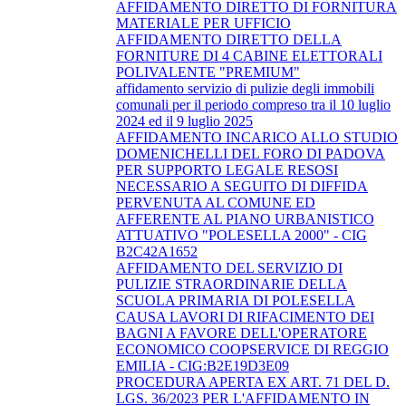
AFFIDAMENTO DIRETTO DI FORNITURA
MATERIALE PER UFFICIO
AFFIDAMENTO DIRETTO DELLA
FORNITURE DI 4 CABINE ELETTORALI
POLIVALENTE "PREMIUM"
affidamento servizio di pulizie degli immobili
comunali per il periodo compreso tra il 10 luglio
2024 ed il 9 luglio 2025
AFFIDAMENTO INCARICO ALLO STUDIO
DOMENICHELLI DEL FORO DI PADOVA
PER SUPPORTO LEGALE RESOSI
NECESSARIO A SEGUITO DI DIFFIDA
PERVENUTA AL COMUNE ED
AFFERENTE AL PIANO URBANISTICO
ATTUATIVO "POLESELLA 2000" - CIG
B2C42A1652
AFFIDAMENTO DEL SERVIZIO DI
PULIZIE STRAORDINARIE DELLA
SCUOLA PRIMARIA DI POLESELLA
CAUSA LAVORI DI RIFACIMENTO DEI
BAGNI A FAVORE DELL'OPERATORE
ECONOMICO COOPSERVICE DI REGGIO
EMILIA - CIG:B2E19D3E09
PROCEDURA APERTA EX ART. 71 DEL D.
LGS. 36/2023 PER L'AFFIDAMENTO IN