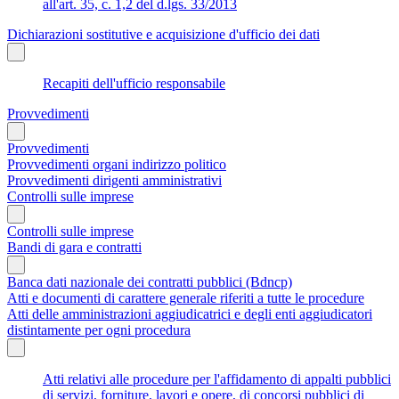
all'art. 35, c. 1,2 del d.lgs. 33/2013
Dichiarazioni sostitutive e acquisizione d'ufficio dei dati
Recapiti dell'ufficio responsabile
Provvedimenti
Provvedimenti
Provvedimenti organi indirizzo politico
Provvedimenti dirigenti amministrativi
Controlli sulle imprese
Controlli sulle imprese
Bandi di gara e contratti
Banca dati nazionale dei contratti pubblici (Bdncp)
Atti e documenti di carattere generale riferiti a tutte le procedure
Atti delle amministrazioni aggiudicatrici e degli enti aggiudicatori
distintamente per ogni procedura
Atti relativi alle procedure per l'affidamento di appalti pubblici
di servizi, forniture, lavori e opere, di concorsi pubblici di