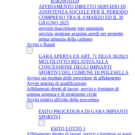
B5B29FAD29
AFFIDAMENTO DIRETTO SERVIZIO DI
ASSISTENZA SOCIALE PER IL PERIODO
COMPRESO TRA IL 4 MARZO ED IL 30
GIUGNO 2025
servizio trascrizione jure sanguinis
servizio gestione acquisto arredi per progetto
prima infanzia della cariparo
Avvisi e Bandi
GARA APERTA EX ART. 71 DLGS 36/2023
MULTILOTTO RELATIVA ALLA
CONCESSIONE DEGLI IMPIANTI
SPORTIVI DEL COMUNE DI POLESELLA
Avviso sui risultati delle procedure di affidamento
Avvisi sistema di qualificazione
Affidamenti diretti di lavori, servizi e forniture di
somma urgenza e di protezione civile
Avvisi relativi all'esito della procedura
ESITO PROCEDURA DI GARA IMPIANTI
SPORTIVI
ESITO LOTTO 1
Affidamento diretto di lavori, servizi e forniture ai sensi