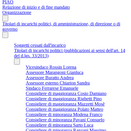
PIAO
Relazione di inizio e di fine mandato
Organizzazione
Titolari di incarichi politici, di amministrazione, di direzione o di
governo
Soggetti cessati dall'incarico
Titolari di incarichi politici (pubblicazioni ai sensi dell'art. 14
del d.lgs. 33/2013)
Vicesindaco Rossin Lorena
Assessore Marangoni Gianluca
Assessore Buratto Andrea
Assessore esterno Chiarion Sandra
Sindaco Ferrarese Emanuele
Consigliere di maggioranza Cosio Damiano
Consigliere di maggioranza Righetti Pino
Consigliere di maggioranza Mazzetti Mosè
Consigliere di maggioranza Polato Matteo
Consigliere di minoranza Modena Franco
Consigliere di minoranza Pavani Consuelo
Consigliere di minoranza Sarto Luca
Consigliere di minoranza Ranzani Massimo