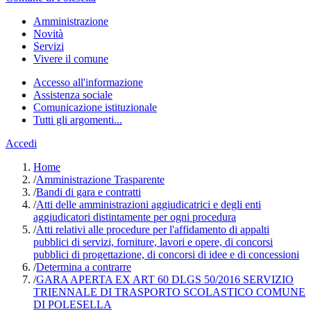
Amministrazione
Novità
Servizi
Vivere il comune
Accesso all'informazione
Assistenza sociale
Comunicazione istituzionale
Tutti gli argomenti...
Accedi
Home
/
Amministrazione Trasparente
/
Bandi di gara e contratti
/
Atti delle amministrazioni aggiudicatrici e degli enti
aggiudicatori distintamente per ogni procedura
/
Atti relativi alle procedure per l'affidamento di appalti
pubblici di servizi, forniture, lavori e opere, di concorsi
pubblici di progettazione, di concorsi di idee e di concessioni
/
Determina a contrarre
/
GARA APERTA EX ART 60 DLGS 50/2016 SERVIZIO
TRIENNALE DI TRASPORTO SCOLASTICO COMUNE
DI POLESELLA