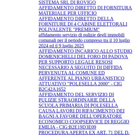
SISTEMA SRL DI ROVIGO
AFFIDAMENTO DIRETTO DI FORNITURA
MATERIALE PER UFFICIO
AFFIDAMENTO DIRETTO DELLA
FORNITURE DI 4 CABINE ELETTORALI
POLIVALENTE "PREMIUM"
affidamento servizio di pulizie degli immobili
comunali per il periodo compreso tra il 10 luglio
2024 ed il 9 luglio 2025
AFFIDAMENTO INCARICO ALLO STUDIO
DOMENICHELLI DEL FORO DI PADOVA
PER SUPPORTO LEGALE RESOSI
NECESSARIO A SEGUITO DI DIFFIDA
PERVENUTA AL COMUNE ED
AFFERENTE AL PIANO URBANISTICO
ATTUATIVO "POLESELLA 2000" - CIG
B2C42A1652
AFFIDAMENTO DEL SERVIZIO DI
PULIZIE STRAORDINARIE DELLA
SCUOLA PRIMARIA DI POLESELLA
CAUSA LAVORI DI RIFACIMENTO DEI
BAGNI A FAVORE DELL'OPERATORE
ECONOMICO COOPSERVICE DI REGGIO
EMILIA - CIG:B2E19D3E09
PROCEDURA APERTA EX ART. 71 DEL D.