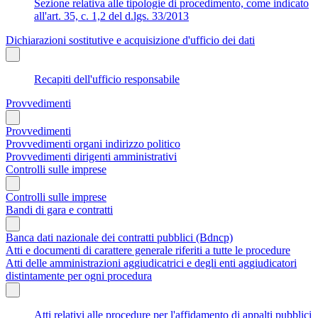
Sezione relativa alle tipologie di procedimento, come indicato
all'art. 35, c. 1,2 del d.lgs. 33/2013
Dichiarazioni sostitutive e acquisizione d'ufficio dei dati
Recapiti dell'ufficio responsabile
Provvedimenti
Provvedimenti
Provvedimenti organi indirizzo politico
Provvedimenti dirigenti amministrativi
Controlli sulle imprese
Controlli sulle imprese
Bandi di gara e contratti
Banca dati nazionale dei contratti pubblici (Bdncp)
Atti e documenti di carattere generale riferiti a tutte le procedure
Atti delle amministrazioni aggiudicatrici e degli enti aggiudicatori
distintamente per ogni procedura
Atti relativi alle procedure per l'affidamento di appalti pubblici