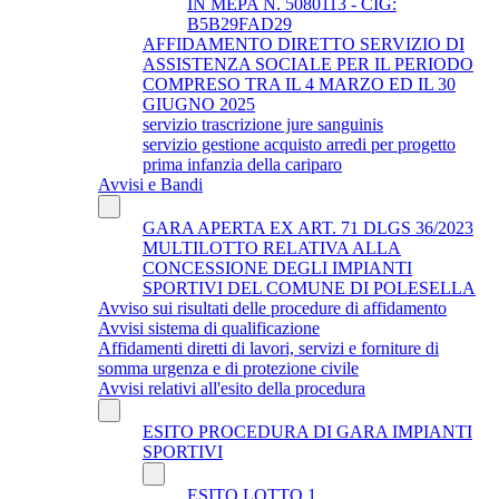
IN MEPA N. 5080113 - CIG:
B5B29FAD29
AFFIDAMENTO DIRETTO SERVIZIO DI
ASSISTENZA SOCIALE PER IL PERIODO
COMPRESO TRA IL 4 MARZO ED IL 30
GIUGNO 2025
servizio trascrizione jure sanguinis
servizio gestione acquisto arredi per progetto
prima infanzia della cariparo
Avvisi e Bandi
GARA APERTA EX ART. 71 DLGS 36/2023
MULTILOTTO RELATIVA ALLA
CONCESSIONE DEGLI IMPIANTI
SPORTIVI DEL COMUNE DI POLESELLA
Avviso sui risultati delle procedure di affidamento
Avvisi sistema di qualificazione
Affidamenti diretti di lavori, servizi e forniture di
somma urgenza e di protezione civile
Avvisi relativi all'esito della procedura
ESITO PROCEDURA DI GARA IMPIANTI
SPORTIVI
ESITO LOTTO 1