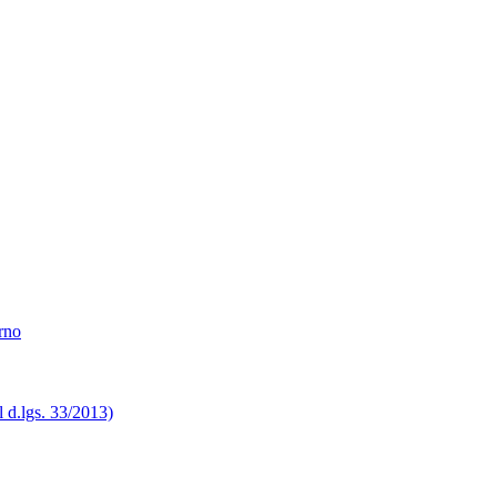
erno
el d.lgs. 33/2013)