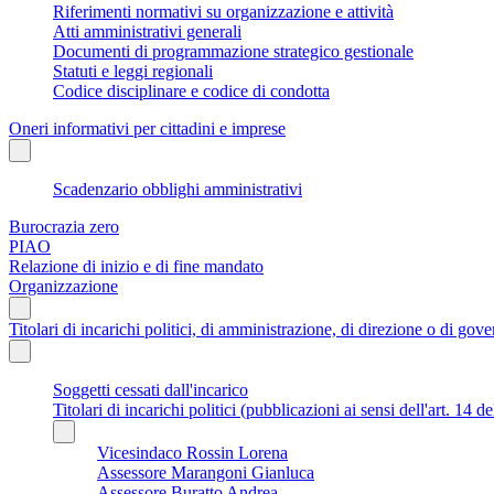
Riferimenti normativi su organizzazione e attività
Atti amministrativi generali
Documenti di programmazione strategico gestionale
Statuti e leggi regionali
Codice disciplinare e codice di condotta
Oneri informativi per cittadini e imprese
Scadenzario obblighi amministrativi
Burocrazia zero
PIAO
Relazione di inizio e di fine mandato
Organizzazione
Titolari di incarichi politici, di amministrazione, di direzione o di gov
Soggetti cessati dall'incarico
Titolari di incarichi politici (pubblicazioni ai sensi dell'art. 14 d
Vicesindaco Rossin Lorena
Assessore Marangoni Gianluca
Assessore Buratto Andrea