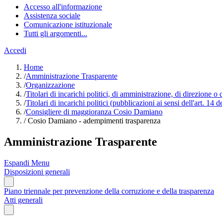
Accesso all'informazione
Assistenza sociale
Comunicazione istituzionale
Tutti gli argomenti...
Accedi
Home
/
Amministrazione Trasparente
/
Organizzazione
/
Titolari di incarichi politici, di amministrazione, di direzione o
/
Titolari di incarichi politici (pubblicazioni ai sensi dell'art. 14 
/
Consigliere di maggioranza Cosio Damiano
/
Cosio Damiano - adempimenti trasparenza
Amministrazione Trasparente
Espandi Menu
Disposizioni generali
Piano triennale per prevenzione della corruzione e della trasparenza
Atti generali