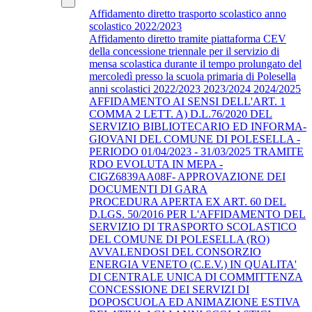
Affidamento diretto trasporto scolastico anno
scolastico 2022/2023
Affidamento diretto tramite piattaforma CEV
della concessione triennale per il servizio di
mensa scolastica durante il tempo prolungato del
mercoledì presso la scuola primaria di Polesella
anni scolastici 2022/2023 2023/2024 2024/2025
AFFIDAMENTO AI SENSI DELL'ART. 1
COMMA 2 LETT. A) D.L.76/2020 DEL
SERVIZIO BIBLIOTECARIO ED INFORMA-
GIOVANI DEL COMUNE DI POLESELLA -
PERIODO 01/04/2023 - 31/03/2025 TRAMITE
RDO EVOLUTA IN MEPA -
CIGZ6839AA08F- APPROVAZIONE DEI
DOCUMENTI DI GARA
PROCEDURA APERTA EX ART. 60 DEL
D.LGS. 50/2016 PER L'AFFIDAMENTO DEL
SERVIZIO DI TRASPORTO SCOLASTICO
DEL COMUNE DI POLESELLA (RO)
AVVALENDOSI DEL CONSORZIO
ENERGIA VENETO (C.E.V.) IN QUALITA'
DI CENTRALE UNICA DI COMMITTENZA
CONCESSIONE DEI SERVIZI DI
DOPOSCUOLA ED ANIMAZIONE ESTIVA