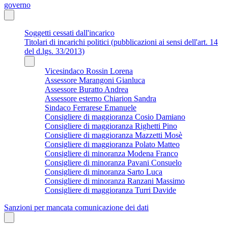
governo
Soggetti cessati dall'incarico
Titolari di incarichi politici (pubblicazioni ai sensi dell'art. 14
del d.lgs. 33/2013)
Vicesindaco Rossin Lorena
Assessore Marangoni Gianluca
Assessore Buratto Andrea
Assessore esterno Chiarion Sandra
Sindaco Ferrarese Emanuele
Consigliere di maggioranza Cosio Damiano
Consigliere di maggioranza Righetti Pino
Consigliere di maggioranza Mazzetti Mosè
Consigliere di maggioranza Polato Matteo
Consigliere di minoranza Modena Franco
Consigliere di minoranza Pavani Consuelo
Consigliere di minoranza Sarto Luca
Consigliere di minoranza Ranzani Massimo
Consigliere di maggioranza Turri Davide
Sanzioni per mancata comunicazione dei dati