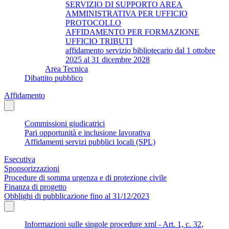
SERVIZIO DI SUPPORTO AREA
AMMINISTRATIVA PER UFFICIO
PROTOCOLLO
AFFIDAMENTO PER FORMAZIONE
UFFICIO TRIBUTI
affidamento servizio bibliotecario dal 1 ottobre
2025 al 31 dicembre 2028
Area Tecnica
Dibattito pubblico
Affidamento
Commissioni giudicatrici
Pari opportunità e inclusione lavorativa
Affidamenti servizi pubblici locali (SPL)
Esecutiva
Sponsorizzazioni
Procedure di somma urgenza e di protezione civile
Finanza di progetto
Obblighi di pubblicazione fino al 31/12/2023
Informazioni sulle singole procedure xml - Art. 1, c. 32,