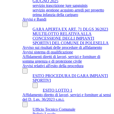
GIUGNO 2025
servizio trascrizione jure sanguinis
servizio gestione acquisto arredi per progetto
prima infanzia della cariparo
Avvisi e Bandi
GARA APERTA EX ART. 71 DLGS 36/2023
MULTILOTTO RELATIVA ALLA
CONCESSIONE DEGLI IMPIANTI
SPORTIVI DEL COMUNE DI POLESELLA
Avviso sui risultati delle procedure di affidamento
Avvisi sistema di qualificazione
Affidamenti diretti di lavori, servizi e forniture di
somma urgenza e di protezione civile
Avvisi relativi all'esito della procedura
ESITO PROCEDURA DI GARA IMPIANTI
SPORTIVI
ESITO LOTTO 1
Affidamento diretto di lavori, servizi e forniture ai sensi
del D. Lgs. 36/2023 s.m.i.
Ufficio Tecnico Comunale
Polizia Locale