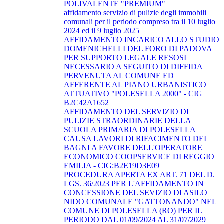
POLIVALENTE "PREMIUM"
affidamento servizio di pulizie degli immobili
comunali per il periodo compreso tra il 10 luglio
2024 ed il 9 luglio 2025
AFFIDAMENTO INCARICO ALLO STUDIO
DOMENICHELLI DEL FORO DI PADOVA
PER SUPPORTO LEGALE RESOSI
NECESSARIO A SEGUITO DI DIFFIDA
PERVENUTA AL COMUNE ED
AFFERENTE AL PIANO URBANISTICO
ATTUATIVO "POLESELLA 2000" - CIG
B2C42A1652
AFFIDAMENTO DEL SERVIZIO DI
PULIZIE STRAORDINARIE DELLA
SCUOLA PRIMARIA DI POLESELLA
CAUSA LAVORI DI RIFACIMENTO DEI
BAGNI A FAVORE DELL'OPERATORE
ECONOMICO COOPSERVICE DI REGGIO
EMILIA - CIG:B2E19D3E09
PROCEDURA APERTA EX ART. 71 DEL D.
LGS. 36/2023 PER L'AFFIDAMENTO IN
CONCESSIONE DEL SEVIZIO DI ASILO
NIDO COMUNALE "GATTONANDO" NEL
COMUNE DI POLESELLA (RO) PER IL
PERIODO DAL 01/09/2024 AL 31/07/2029