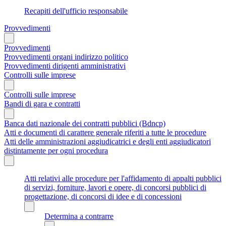
Recapiti dell'ufficio responsabile
Provvedimenti
Provvedimenti
Provvedimenti organi indirizzo politico
Provvedimenti dirigenti amministrativi
Controlli sulle imprese
Controlli sulle imprese
Bandi di gara e contratti
Banca dati nazionale dei contratti pubblici (Bdncp)
Atti e documenti di carattere generale riferiti a tutte le procedure
Atti delle amministrazioni aggiudicatrici e degli enti aggiudicatori
distintamente per ogni procedura
Atti relativi alle procedure per l'affidamento di appalti pubblici
di servizi, forniture, lavori e opere, di concorsi pubblici di
progettazione, di concorsi di idee e di concessioni
Determina a contrarre