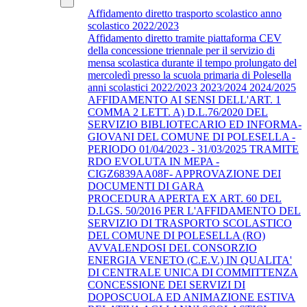
Affidamento diretto trasporto scolastico anno
scolastico 2022/2023
Affidamento diretto tramite piattaforma CEV
della concessione triennale per il servizio di
mensa scolastica durante il tempo prolungato del
mercoledì presso la scuola primaria di Polesella
anni scolastici 2022/2023 2023/2024 2024/2025
AFFIDAMENTO AI SENSI DELL'ART. 1
COMMA 2 LETT. A) D.L.76/2020 DEL
SERVIZIO BIBLIOTECARIO ED INFORMA-
GIOVANI DEL COMUNE DI POLESELLA -
PERIODO 01/04/2023 - 31/03/2025 TRAMITE
RDO EVOLUTA IN MEPA -
CIGZ6839AA08F- APPROVAZIONE DEI
DOCUMENTI DI GARA
PROCEDURA APERTA EX ART. 60 DEL
D.LGS. 50/2016 PER L'AFFIDAMENTO DEL
SERVIZIO DI TRASPORTO SCOLASTICO
DEL COMUNE DI POLESELLA (RO)
AVVALENDOSI DEL CONSORZIO
ENERGIA VENETO (C.E.V.) IN QUALITA'
DI CENTRALE UNICA DI COMMITTENZA
CONCESSIONE DEI SERVIZI DI
DOPOSCUOLA ED ANIMAZIONE ESTIVA