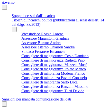
governo
Soggetti cessati dall'incarico
Titolari di incarichi politici (pubblicazioni ai sensi dell'art. 14
del d.lgs. 33/2013)
Vicesindaco Rossin Lorena
Assessore Marangoni Gianluca
Assessore Buratto Andrea
Assessore esterno Chiarion Sandra
Sindaco Ferrarese Emanuele
Consigliere di maggioranza Cosio Damiano
Consigliere di maggioranza Righetti Pino
Consigliere di maggioranza Mazzetti Mosè
Consigliere di maggioranza Polato Matteo
Consigliere di minoranza Modena Franco
Consigliere di minoranza Pavani Consuelo
Consigliere di minoranza Sarto Luca
Consigliere di minoranza Ranzani Massimo
Consigliere di maggioranza Turri Davide
Sanzioni per mancata comunicazione dei dati