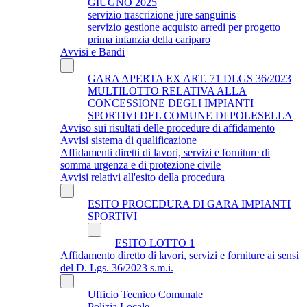
GIUGNO 2025
servizio trascrizione jure sanguinis
servizio gestione acquisto arredi per progetto
prima infanzia della cariparo
Avvisi e Bandi
GARA APERTA EX ART. 71 DLGS 36/2023
MULTILOTTO RELATIVA ALLA
CONCESSIONE DEGLI IMPIANTI
SPORTIVI DEL COMUNE DI POLESELLA
Avviso sui risultati delle procedure di affidamento
Avvisi sistema di qualificazione
Affidamenti diretti di lavori, servizi e forniture di
somma urgenza e di protezione civile
Avvisi relativi all'esito della procedura
ESITO PROCEDURA DI GARA IMPIANTI
SPORTIVI
ESITO LOTTO 1
Affidamento diretto di lavori, servizi e forniture ai sensi
del D. Lgs. 36/2023 s.m.i.
Ufficio Tecnico Comunale
Polizia Locale