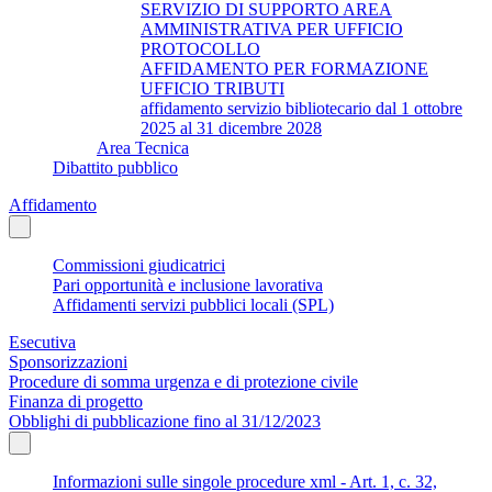
SERVIZIO DI SUPPORTO AREA
AMMINISTRATIVA PER UFFICIO
PROTOCOLLO
AFFIDAMENTO PER FORMAZIONE
UFFICIO TRIBUTI
affidamento servizio bibliotecario dal 1 ottobre
2025 al 31 dicembre 2028
Area Tecnica
Dibattito pubblico
Affidamento
Commissioni giudicatrici
Pari opportunità e inclusione lavorativa
Affidamenti servizi pubblici locali (SPL)
Esecutiva
Sponsorizzazioni
Procedure di somma urgenza e di protezione civile
Finanza di progetto
Obblighi di pubblicazione fino al 31/12/2023
Informazioni sulle singole procedure xml - Art. 1, c. 32,