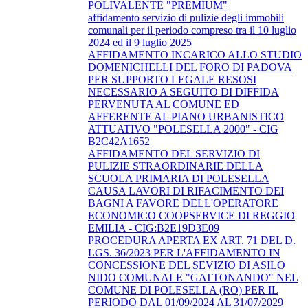
POLIVALENTE "PREMIUM"
affidamento servizio di pulizie degli immobili
comunali per il periodo compreso tra il 10 luglio
2024 ed il 9 luglio 2025
AFFIDAMENTO INCARICO ALLO STUDIO
DOMENICHELLI DEL FORO DI PADOVA
PER SUPPORTO LEGALE RESOSI
NECESSARIO A SEGUITO DI DIFFIDA
PERVENUTA AL COMUNE ED
AFFERENTE AL PIANO URBANISTICO
ATTUATIVO "POLESELLA 2000" - CIG
B2C42A1652
AFFIDAMENTO DEL SERVIZIO DI
PULIZIE STRAORDINARIE DELLA
SCUOLA PRIMARIA DI POLESELLA
CAUSA LAVORI DI RIFACIMENTO DEI
BAGNI A FAVORE DELL'OPERATORE
ECONOMICO COOPSERVICE DI REGGIO
EMILIA - CIG:B2E19D3E09
PROCEDURA APERTA EX ART. 71 DEL D.
LGS. 36/2023 PER L'AFFIDAMENTO IN
CONCESSIONE DEL SEVIZIO DI ASILO
NIDO COMUNALE "GATTONANDO" NEL
COMUNE DI POLESELLA (RO) PER IL
PERIODO DAL 01/09/2024 AL 31/07/2029