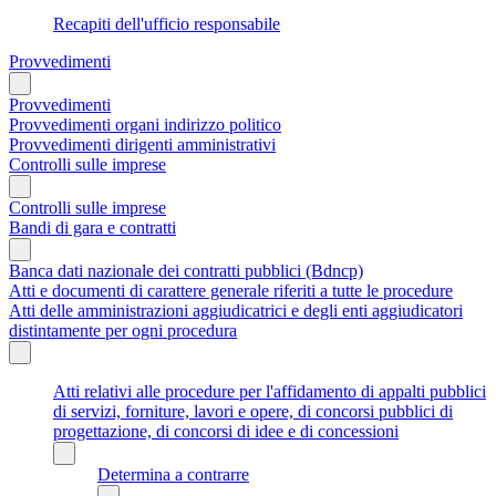
Recapiti dell'ufficio responsabile
Provvedimenti
Provvedimenti
Provvedimenti organi indirizzo politico
Provvedimenti dirigenti amministrativi
Controlli sulle imprese
Controlli sulle imprese
Bandi di gara e contratti
Banca dati nazionale dei contratti pubblici (Bdncp)
Atti e documenti di carattere generale riferiti a tutte le procedure
Atti delle amministrazioni aggiudicatrici e degli enti aggiudicatori
distintamente per ogni procedura
Atti relativi alle procedure per l'affidamento di appalti pubblici
di servizi, forniture, lavori e opere, di concorsi pubblici di
progettazione, di concorsi di idee e di concessioni
Determina a contrarre