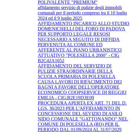
POLIVALENTE "PREMIUM"
affidamento servizio di pulizie degli immobili
comunali per il periodo compreso tra il 10 luglio
2024 ed il 9 luglio 2025
AFFIDAMENTO INCARICO ALLO STUDIO
DOMENICHELLI DEL FORO DI PADOVA
PER SUPPORTO LEGALE RESOSI
NECESSARIO A SEGUITO DI DIFFIDA
PERVENUTA AL COMUNE ED
AFFERENTE AL PIANO URBANISTICO
ATTUATIVO "POLESELLA 2000" - CIG
B2C42A1652
AFFIDAMENTO DEL SERVIZIO DI
PULIZIE STRAORDINARIE DELLA
SCUOLA PRIMARIA DI POLESELLA
CAUSA LAVORI DI RIFACIMENTO DEI
BAGNI A FAVORE DELL'OPERATORE
ECONOMICO COOPSERVICE DI REGGIO
EMILIA - CIG:B2E19D3E09
PROCEDURA APERTA EX ART. 71 DEL D.
LGS. 36/2023 PER L'AFFIDAMENTO IN
CONCESSIONE DEL SEVIZIO DI ASILO
NIDO COMUNALE "GATTONANDO" NEL
COMUNE DI POLESELLA (RO) PER IL
PERIODO DAL 01/09/2024 AL 31/07/2029