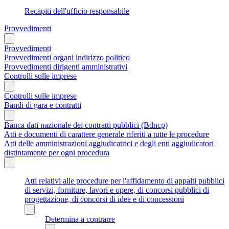
Recapiti dell'ufficio responsabile
Provvedimenti
Provvedimenti
Provvedimenti organi indirizzo politico
Provvedimenti dirigenti amministrativi
Controlli sulle imprese
Controlli sulle imprese
Bandi di gara e contratti
Banca dati nazionale dei contratti pubblici (Bdncp)
Atti e documenti di carattere generale riferiti a tutte le procedure
Atti delle amministrazioni aggiudicatrici e degli enti aggiudicatori
distintamente per ogni procedura
Atti relativi alle procedure per l'affidamento di appalti pubblici
di servizi, forniture, lavori e opere, di concorsi pubblici di
progettazione, di concorsi di idee e di concessioni
Determina a contrarre