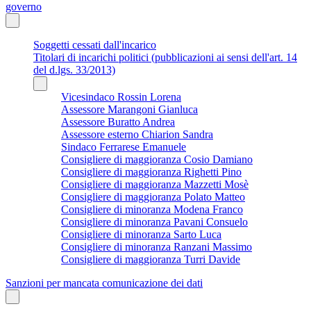
governo
Soggetti cessati dall'incarico
Titolari di incarichi politici (pubblicazioni ai sensi dell'art. 14
del d.lgs. 33/2013)
Vicesindaco Rossin Lorena
Assessore Marangoni Gianluca
Assessore Buratto Andrea
Assessore esterno Chiarion Sandra
Sindaco Ferrarese Emanuele
Consigliere di maggioranza Cosio Damiano
Consigliere di maggioranza Righetti Pino
Consigliere di maggioranza Mazzetti Mosè
Consigliere di maggioranza Polato Matteo
Consigliere di minoranza Modena Franco
Consigliere di minoranza Pavani Consuelo
Consigliere di minoranza Sarto Luca
Consigliere di minoranza Ranzani Massimo
Consigliere di maggioranza Turri Davide
Sanzioni per mancata comunicazione dei dati