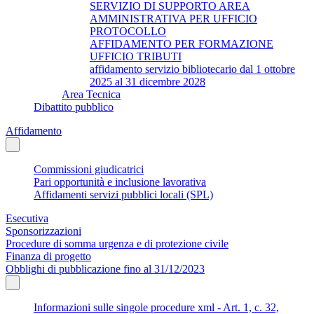
SERVIZIO DI SUPPORTO AREA
AMMINISTRATIVA PER UFFICIO
PROTOCOLLO
AFFIDAMENTO PER FORMAZIONE
UFFICIO TRIBUTI
affidamento servizio bibliotecario dal 1 ottobre
2025 al 31 dicembre 2028
Area Tecnica
Dibattito pubblico
Affidamento
Commissioni giudicatrici
Pari opportunità e inclusione lavorativa
Affidamenti servizi pubblici locali (SPL)
Esecutiva
Sponsorizzazioni
Procedure di somma urgenza e di protezione civile
Finanza di progetto
Obblighi di pubblicazione fino al 31/12/2023
Informazioni sulle singole procedure xml - Art. 1, c. 32,