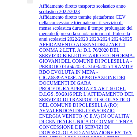
Affidamento diretto trasporto scolastico anno
scolastico 2022/2023
Affidamento diretto tramite piattaforma CEV
della concessione triennale per il servizio di
mensa scolastica durante il tempo prolungato del
mercoledì presso la scuola primaria di Polesella
anni scolastici 2022/2023 2023/2024 2024/2025
AFFIDAMENTO AI SENSI DELL'ART. 1
COMMA 2 LETT. A) D.L.76/2020 DEL
SERVIZIO BIBLIOTECARIO ED INFORMA-
GIOVANI DEL COMUNE DI POLESELLA -
PERIODO 01/04/2023 - 31/03/2025 TRAMITE
RDO EVOLUTA IN MEPA -
CIGZ6839AA08F- APPROVAZIONE DEI
DOCUMENTI DI GARA
PROCEDURA APERTA EX ART. 60 DEL
D.LGS. 50/2016 PER L'AFFIDAMENTO DEL
SERVIZIO DI TRASPORTO SCOLASTICO
DEL COMUNE DI POLESELLA (RO)
AVVALENDOSI DEL CONSORZIO
ENERGIA VENETO (C.E.V.) IN QUALITA'
DI CENTRALE UNICA DI COMMITTENZA
CONCESSIONE DEI SERVIZI DI
DOPOSCUOLA ED ANIMAZIONE ESTIVA