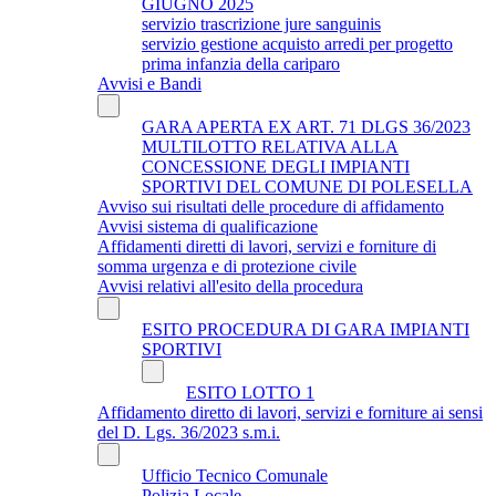
GIUGNO 2025
servizio trascrizione jure sanguinis
servizio gestione acquisto arredi per progetto
prima infanzia della cariparo
Avvisi e Bandi
GARA APERTA EX ART. 71 DLGS 36/2023
MULTILOTTO RELATIVA ALLA
CONCESSIONE DEGLI IMPIANTI
SPORTIVI DEL COMUNE DI POLESELLA
Avviso sui risultati delle procedure di affidamento
Avvisi sistema di qualificazione
Affidamenti diretti di lavori, servizi e forniture di
somma urgenza e di protezione civile
Avvisi relativi all'esito della procedura
ESITO PROCEDURA DI GARA IMPIANTI
SPORTIVI
ESITO LOTTO 1
Affidamento diretto di lavori, servizi e forniture ai sensi
del D. Lgs. 36/2023 s.m.i.
Ufficio Tecnico Comunale
Polizia Locale