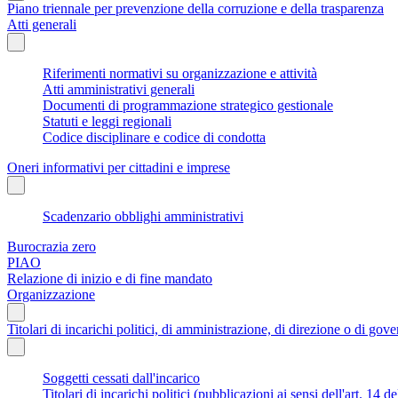
Piano triennale per prevenzione della corruzione e della trasparenza
Atti generali
Riferimenti normativi su organizzazione e attività
Atti amministrativi generali
Documenti di programmazione strategico gestionale
Statuti e leggi regionali
Codice disciplinare e codice di condotta
Oneri informativi per cittadini e imprese
Scadenzario obblighi amministrativi
Burocrazia zero
PIAO
Relazione di inizio e di fine mandato
Organizzazione
Titolari di incarichi politici, di amministrazione, di direzione o di gov
Soggetti cessati dall'incarico
Titolari di incarichi politici (pubblicazioni ai sensi dell'art. 14 d