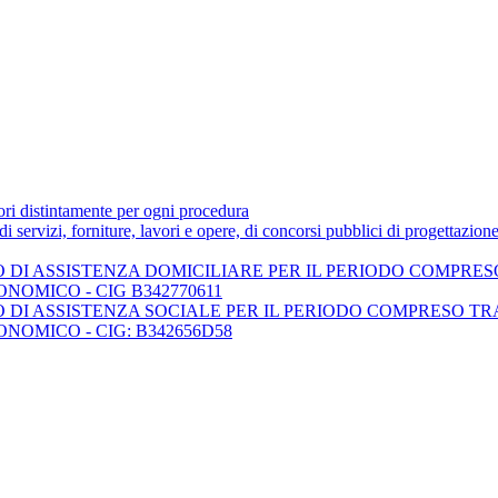
tori distintamente per ogni procedura
 di servizi, forniture, lavori e opere, di concorsi pubblici di progettazion
DI ASSISTENZA DOMICILIARE PER IL PERIODO COMPRESO TR
NOMICO - CIG B342770611
DI ASSISTENZA SOCIALE PER IL PERIODO COMPRESO TRA IL
ONOMICO - CIG: B342656D58