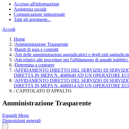
Accesso all'informazione
Assistenza sociale
Comunicazione istituzionale
Tutti gli argomenti...
Accedi
Home
/
Amministrazione Trasparente
/
Bandi di gara e contratti
/
Atti delle amministrazioni aggiudicatrici e degli enti aggiudica
/
Atti relativi alle procedure per l'affidamento di appalti pubblici
/
Determina a contrarre
/
AFFIDAMENTO DIRETTO DEL SERVIZIO DI SERVIZIO 
DIRETTA IN MEPA N. 4680640 AD UN OPERATORE ECO
/
AFFIDAMENTO DIRETTO DEL SERVIZIO DI SERVIZIO 
DIRETTA IN MEPA N. 4680814 AD UN OPERATORE EC
/
CAPITOLATO D'APPALTO
Amministrazione Trasparente
Espandi Menu
Disposizioni generali