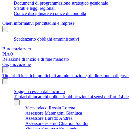
Documenti di programmazione strategico gestionale
Statuti e leggi regionali
Codice disciplinare e codice di condotta
Oneri informativi per cittadini e imprese
Scadenzario obblighi amministrativi
Burocrazia zero
PIAO
Relazione di inizio e di fine mandato
Organizzazione
Titolari di incarichi politici, di amministrazione, di direzione o di gov
Soggetti cessati dall'incarico
Titolari di incarichi politici (pubblicazioni ai sensi dell'art. 14 d
Vicesindaco Rossin Lorena
Assessore Marangoni Gianluca
Assessore Buratto Andrea
Assessore esterno Chiarion Sandra
Sindaco Ferrarese Emanuele