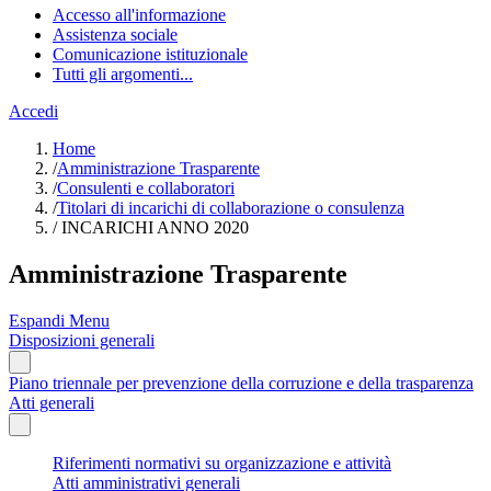
Accesso all'informazione
Assistenza sociale
Comunicazione istituzionale
Tutti gli argomenti...
Accedi
Home
/
Amministrazione Trasparente
/
Consulenti e collaboratori
/
Titolari di incarichi di collaborazione o consulenza
/
INCARICHI ANNO 2020
Amministrazione Trasparente
Espandi Menu
Disposizioni generali
Piano triennale per prevenzione della corruzione e della trasparenza
Atti generali
Riferimenti normativi su organizzazione e attività
Atti amministrativi generali