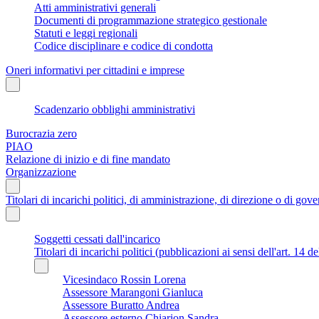
Atti amministrativi generali
Documenti di programmazione strategico gestionale
Statuti e leggi regionali
Codice disciplinare e codice di condotta
Oneri informativi per cittadini e imprese
Scadenzario obblighi amministrativi
Burocrazia zero
PIAO
Relazione di inizio e di fine mandato
Organizzazione
Titolari di incarichi politici, di amministrazione, di direzione o di gov
Soggetti cessati dall'incarico
Titolari di incarichi politici (pubblicazioni ai sensi dell'art. 14 d
Vicesindaco Rossin Lorena
Assessore Marangoni Gianluca
Assessore Buratto Andrea
Assessore esterno Chiarion Sandra