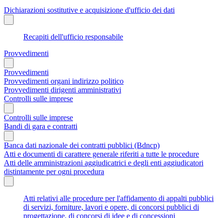
Dichiarazioni sostitutive e acquisizione d'ufficio dei dati
Recapiti dell'ufficio responsabile
Provvedimenti
Provvedimenti
Provvedimenti organi indirizzo politico
Provvedimenti dirigenti amministrativi
Controlli sulle imprese
Controlli sulle imprese
Bandi di gara e contratti
Banca dati nazionale dei contratti pubblici (Bdncp)
Atti e documenti di carattere generale riferiti a tutte le procedure
Atti delle amministrazioni aggiudicatrici e degli enti aggiudicatori
distintamente per ogni procedura
Atti relativi alle procedure per l'affidamento di appalti pubblici
di servizi, forniture, lavori e opere, di concorsi pubblici di
progettazione, di concorsi di idee e di concessioni