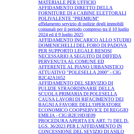
MATERIALE PER UFFICIO
AFFIDAMENTO DIRETTO DELLA
FORNITURE DI 4 CABINE ELETTORALI
POLIVALENTE "PREMIUM"
affidamento servizio di pulizie degli immobili
comunali per il periodo compreso tra il 10 luglio
2024 ed il 9 luglio 2025
AFFIDAMENTO INCARICO ALLO STUDIO
DOMENICHELLI DEL FORO DI PADOVA
PER SUPPORTO LEGALE RESOSI
NECESSARIO A SEGUITO DI DIFFIDA
PERVENUTA AL COMUNE ED
AFFERENTE AL PIANO URBANISTICO
ATTUATIVO "POLESELLA 2000" - CIG
B2C42A1652
AFFIDAMENTO DEL SERVIZIO DI
PULIZIE STRAORDINARIE DELLA
SCUOLA PRIMARIA DI POLESELLA
CAUSA LAVORI DI RIFACIMENTO DEI
BAGNI A FAVORE DELL'OPERATORE
ECONOMICO COOPSERVICE DI REGGIO
EMILIA - CIG:B2E19D3E09
PROCEDURA APERTA EX ART. 71 DEL D.
LGS. 36/2023 PER L'AFFIDAMENTO IN
CONCESSIONE DEL SEVIZIO DI ASILO