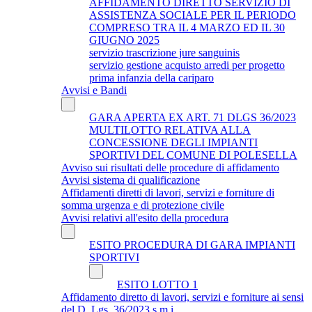
AFFIDAMENTO DIRETTO SERVIZIO DI
ASSISTENZA SOCIALE PER IL PERIODO
COMPRESO TRA IL 4 MARZO ED IL 30
GIUGNO 2025
servizio trascrizione jure sanguinis
servizio gestione acquisto arredi per progetto
prima infanzia della cariparo
Avvisi e Bandi
GARA APERTA EX ART. 71 DLGS 36/2023
MULTILOTTO RELATIVA ALLA
CONCESSIONE DEGLI IMPIANTI
SPORTIVI DEL COMUNE DI POLESELLA
Avviso sui risultati delle procedure di affidamento
Avvisi sistema di qualificazione
Affidamenti diretti di lavori, servizi e forniture di
somma urgenza e di protezione civile
Avvisi relativi all'esito della procedura
ESITO PROCEDURA DI GARA IMPIANTI
SPORTIVI
ESITO LOTTO 1
Affidamento diretto di lavori, servizi e forniture ai sensi
del D. Lgs. 36/2023 s.m.i.