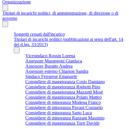
Organizzazione
Titolari di incarichi politici, di amministrazione, di direzione o di
governo
Soggetti cessati dall'incarico
Titolari di incarichi politici (pubblicazioni ai sensi dell'art. 14
del d.lgs. 33/2013)
Vicesindaco Rossin Lorena
Assessore Marangoni Gianluca
Assessore Buratto Andrea
Assessore esterno Chiarion Sandra
Sindaco Ferrarese Emanuele
Consigliere di maggioranza Cosio Damiano
Consigliere di maggioranza Righetti Pino
Consigliere di maggioranza Mazzetti Mosè
Consigliere di maggioranza Polato Matteo
Consigliere di minoranza Modena Franco
Consigliere di minoranza Pavani Consuelo
Consigliere di minoranza Sarto Luca
Consigliere di minoranza Ranzani Massimo
Consigliere di maggioranza Turri Davide