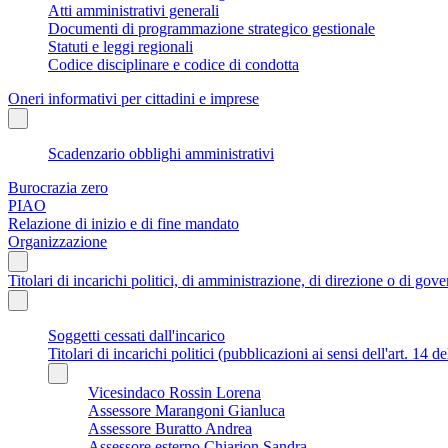
Atti amministrativi generali
Documenti di programmazione strategico gestionale
Statuti e leggi regionali
Codice disciplinare e codice di condotta
Oneri informativi per cittadini e imprese
Scadenzario obblighi amministrativi
Burocrazia zero
PIAO
Relazione di inizio e di fine mandato
Organizzazione
Titolari di incarichi politici, di amministrazione, di direzione o di gov
Soggetti cessati dall'incarico
Titolari di incarichi politici (pubblicazioni ai sensi dell'art. 14 d
Vicesindaco Rossin Lorena
Assessore Marangoni Gianluca
Assessore Buratto Andrea
Assessore esterno Chiarion Sandra