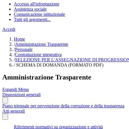
Accesso all'informazione
Assistenza sociale
Comunicazione istituzionale
Tutti gli argomenti...
Accedi
Home
/
Amministrazione Trasparente
/
Personale
/
Contrattazione integrativa
/
SELEZIONE PER L'ASSEGNAZIONE DI PROGRESSION
/
SCHEMA DI DOMANDA (FORMATO PDF)
Amministrazione Trasparente
Espandi Menu
Disposizioni generali
Piano triennale per prevenzione della corruzione e della trasparenza
Atti generali
Riferimenti normativi su organizzazione e attività