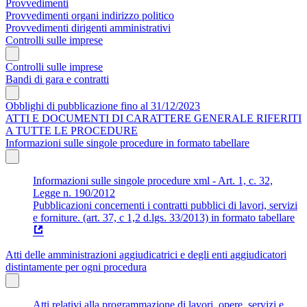
Provvedimenti
Provvedimenti organi indirizzo politico
Provvedimenti dirigenti amministrativi
Controlli sulle imprese
Controlli sulle imprese
Bandi di gara e contratti
Obblighi di pubblicazione fino al 31/12/2023
ATTI E DOCUMENTI DI CARATTERE GENERALE RIFERITI
A TUTTE LE PROCEDURE
Informazioni sulle singole procedure in formato tabellare
Informazioni sulle singole procedure xml - Art. 1, c. 32,
Legge n. 190/2012
Pubblicazioni concernenti i contratti pubblici di lavori, servizi
e forniture. (art. 37, c 1,2 d.lgs. 33/2013) in formato tabellare
Atti delle amministrazioni aggiudicatrici e degli enti aggiudicatori
distintamente per ogni procedura
Atti relativi alla programmazione di lavori, opere, servizi e