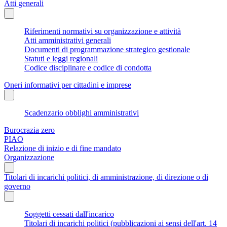
Atti generali
Riferimenti normativi su organizzazione e attività
Atti amministrativi generali
Documenti di programmazione strategico gestionale
Statuti e leggi regionali
Codice disciplinare e codice di condotta
Oneri informativi per cittadini e imprese
Scadenzario obblighi amministrativi
Burocrazia zero
PIAO
Relazione di inizio e di fine mandato
Organizzazione
Titolari di incarichi politici, di amministrazione, di direzione o di
governo
Soggetti cessati dall'incarico
Titolari di incarichi politici (pubblicazioni ai sensi dell'art. 14