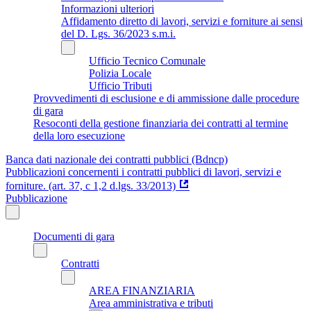
Informazioni ulteriori
Affidamento diretto di lavori, servizi e forniture ai sensi
del D. Lgs. 36/2023 s.m.i.
Ufficio Tecnico Comunale
Polizia Locale
Ufficio Tributi
Provvedimenti di esclusione e di ammissione dalle procedure
di gara
Resoconti della gestione finanziaria dei contratti al termine
della loro esecuzione
Banca dati nazionale dei contratti pubblici (Bdncp)
Pubblicazioni concernenti i contratti pubblici di lavori, servizi e
forniture. (art. 37, c 1,2 d.lgs. 33/2013)
Pubblicazione
Documenti di gara
Contratti
AREA FINANZIARIA
Area amministrativa e tributi