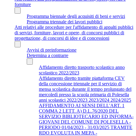
forniture
Programma biennale degli acquisiti di beni e servizi
Programma triennale dei lavori pubblici
Atti relativi alle procedure per l'affidamento di appalti pubblici
di servizi, forniture, lavori e opere, di concorsi pubblici di
progettazione, di concorsi di idee e di concessioni
Avvisi di preinformazione
Determina a contrarre
Affidamento diretto trasporto scolastico anno
scolastico 2022/2023
Affidamento diretto tramite piattaforma CEV
della concessione triennale per il servizio di
mensa scolastica durante il tempo prolungato del
mercoledì presso la scuola primaria di Polesella
anni scolastici 2022/2023 2023/2024 2024/2025
AFFIDAMENTO AI SENSI DELL'ART. 1
COMMA 2 LETT. A) D.L.76/2020 DEL
SERVIZIO BIBLIOTECARIO ED INFORMA-
GIOVANI DEL COMUNE DI POLESELLA -
PERIODO 01/04/2023 - 31/03/2025 TRAMITE
RDO EVOLUTA IN MEPA -