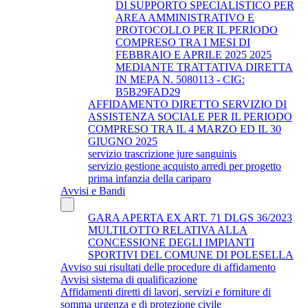
DI SUPPORTO SPECIALISTICO PER
AREA AMMINISTRATIVO E
PROTOCOLLO PER IL PERIODO
COMPRESO TRA I MESI DI
FEBBRAIO E APRILE 2025 2025
MEDIANTE TRATTATIVA DIRETTA
IN MEPA N. 5080113 - CIG:
B5B29FAD29
AFFIDAMENTO DIRETTO SERVIZIO DI
ASSISTENZA SOCIALE PER IL PERIODO
COMPRESO TRA IL 4 MARZO ED IL 30
GIUGNO 2025
servizio trascrizione jure sanguinis
servizio gestione acquisto arredi per progetto
prima infanzia della cariparo
Avvisi e Bandi
GARA APERTA EX ART. 71 DLGS 36/2023
MULTILOTTO RELATIVA ALLA
CONCESSIONE DEGLI IMPIANTI
SPORTIVI DEL COMUNE DI POLESELLA
Avviso sui risultati delle procedure di affidamento
Avvisi sistema di qualificazione
Affidamenti diretti di lavori, servizi e forniture di
somma urgenza e di protezione civile